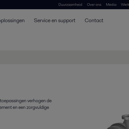
Duurzaamheid
Over ons
Media
Werk
oplossingen
Service en support
Contact
e toepassingen verhogen de
ndement en een zorgvuldige