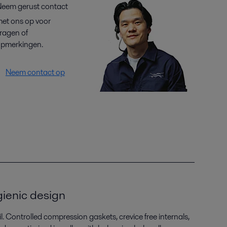
eem gerust contact
et ons op voor
ragen of
pmerkingen.
Neem contact op
gienic design
il. Controlled compression gaskets, crevice free internals,