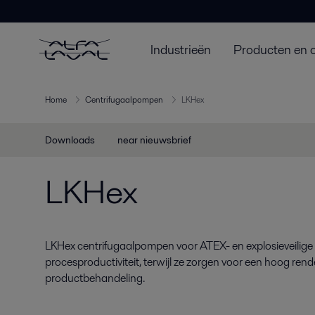
Industrieën
Producten en 
Home
Centrifugaalpompen
LKHex
Downloads
near nieuwsbrief
LKHex
LKHex centrifugaalpompen voor ATEX- en explosieveilig
procesproductiviteit, terwijl ze zorgen voor een hoog re
productbehandeling.