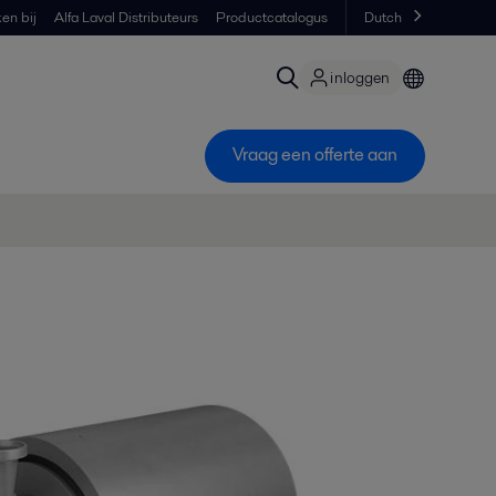
en bij
Alfa Laval Distributeurs
Productcatalogus
Dutch
inloggen
Vraag een offerte aan