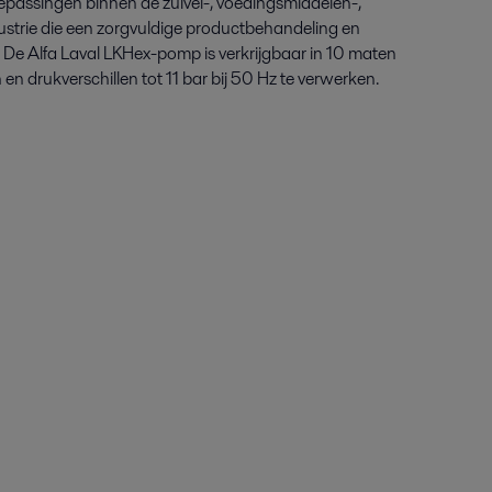
toepassingen binnen de zuivel-, voedingsmiddelen-,
ustrie die een zorgvuldige productbehandeling en
 De Alfa Laval LKHex-pomp is verkrijgbaar in 10 maten
n drukverschillen tot 11 bar bij 50 Hz te verwerken.