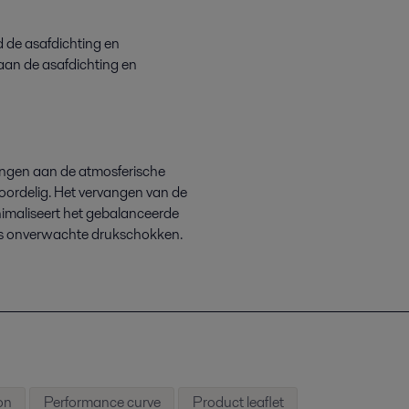
d de asafdichting en
 aan de asafdichting en
ringen aan de atmosferische
oordelig. Het vervangen van de
nimaliseert het gebalanceerde
ens onverwachte drukschokken.
on
Performance curve
Product leaflet