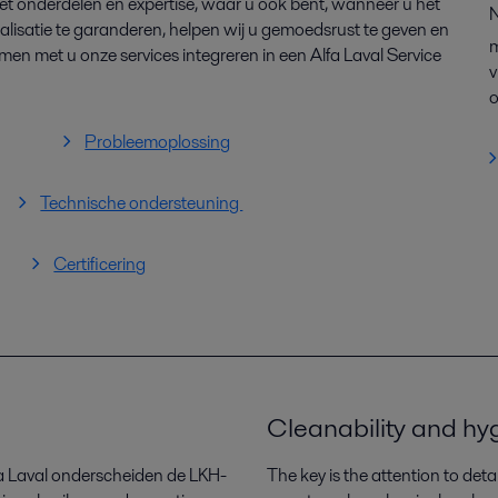
t onderdelen en expertise, waar u ook bent, wanneer u het
N
lisatie te garanderen, helpen wij u gemoedsrust te geven en
m
en met u onze services integreren in een Alfa Laval Service
v
o
Probleemoplossing
Technische ondersteuning
Certificering
Cleanability and hy
a Laval onderscheiden de LKH-
The key is the attention to deta