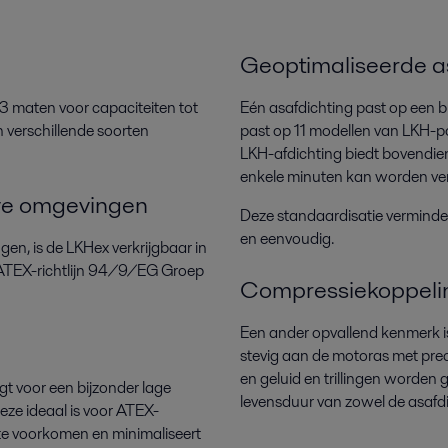
Geoptimaliseerde a
3 maten voor capaciteiten tot
Eén asafdichting past op een b
verschillende soorten
past op 11 modellen van LKH-p
LKH-afdichting biedt bovendien
enkele minuten kan worden ver
eve omgevingen
Deze standaardisatie verminder
en eenvoudig.
en, is de LKHex verkrijgbaar in
 ATEX-richtlijn 94/9/EG Groep
Compressiekoppeli
Een ander opvallend kenmerk i
stevig aan de motoras met precie
en geluid en trillingen worden
t voor een bijzonder lage
levensduur van zowel de asafdi
ze ideaal is voor ATEX-
 te voorkomen en minimaliseert