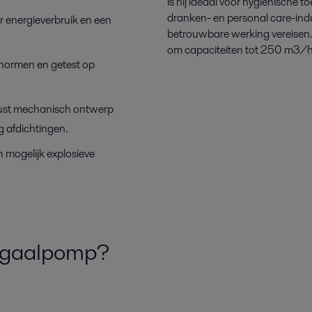
is hij ideaal voor hygiënische 
dranken- en personal care-ind
der energieverbruik en een
betrouwbare werking vereisen.
om capaciteiten tot 250 m3/h e
­normen en getest op
ust mechanisch ontwerp
 afdichtingen.
n mogelijk explosieve
fugaalpomp?