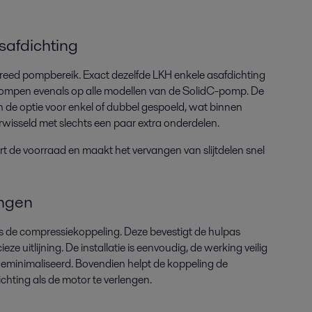
safdichting
reed pompbereik. Exact dezelfde LKH enkele asafdichting
ompen evenals op alle modellen van de SolidC-pomp. De
 de optie voor enkel of dubbel gespoeld, wat binnen
wisseld met slechts een paar extra onderdelen.
t de voorraad en maakt het vervangen van slijtdelen snel
ngen
s de compressiekoppeling. Deze bevestigt de hulpas
ze uitlijning. De installatie is eenvoudig, de werking veilig
 geminimaliseerd. Bovendien helpt de koppeling de
chting als de motor te verlengen.