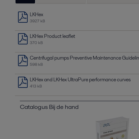
LKHex
3927 kB
LKHex Product leaflet
370 kB
Centrifugal pumps Preventive Maintenance Guideli
598 kB
LKHex and LKHex UltraPure performance curves
413 kB
Catalogus Bij de hand