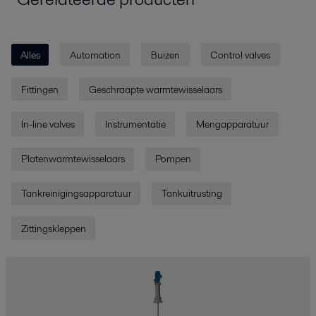
Alles
Automation
Buizen
Control valves
Fittingen
Geschraapte warmtewisselaars
In-line valves
Instrumentatie
Mengapparatuur
Platenwarmtewisselaars
Pompen
Tankreinigingsapparatuur
Tankuitrusting
Zittingskleppen