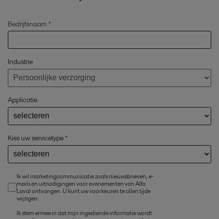
Bedrijfsnaam *
Industrie
Applicatie
Kies uw servicetype
*
Ik wil marketingcommunicatie zoals nieuwsbrieven, e-
mails en uitnodigingen voor evenementen van Alfa
Laval ontvangen. U kunt uw voorkeuren te allen tijde
wijzigen.
Ik stem ermee in dat mijn ingediende informatie wordt