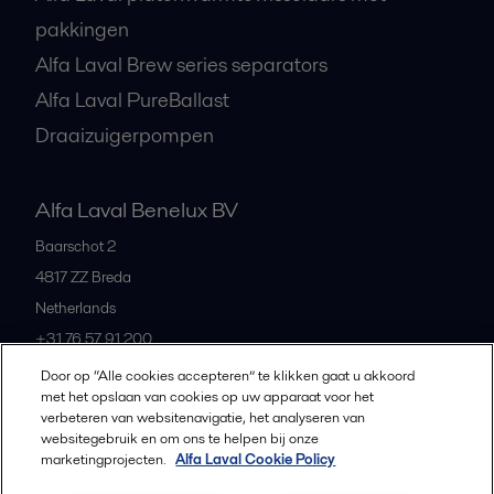
pakkingen
Alfa Laval Brew series separators
Alfa Laval PureBallast
Draaizuigerpompen
Alfa Laval Benelux BV
Baarschot 2
4817 ZZ
Breda
Netherlands
+31 76 57 91 200
Door op “Alle cookies accepteren” te klikken gaat u akkoord
met het opslaan van cookies op uw apparaat voor het
All offices and partners
verbeteren van websitenavigatie, het analyseren van
websitegebruik en om ons te helpen bij onze
marketingprojecten.
Alfa Laval Cookie Policy