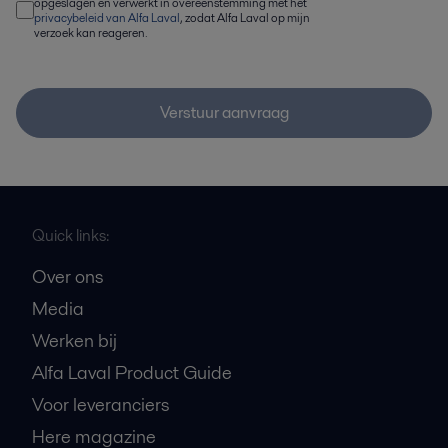
opgeslagen en verwerkt in overeenstemming met het
privacybeleid van Alfa Laval
, zodat Alfa Laval op mijn
verzoek kan reageren.
Verstuur aanvraag
Quick links:
Over ons
Media
Werken bij
Alfa Laval Product Guide
Voor leveranciers
Here magazine