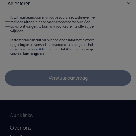
Ik wil marketingcommunicatie zoals nieuwsbrieven, e-
mails en uitnodigingen voor evenementen van Alfa
Laval ontvangen. U kunt uw voorkeuren te allen tijde
wijzigen.
Ik stem ermee in dat mijn ingediende informatie wordt
opgeslagen en verwerkt in overeenstemming met het
privacybeleid van Alfa Laval
, zodat Alfa Laval op mijn
verzoek kan reageren.
Verstuur aanvraag
Quick links:
Over ons