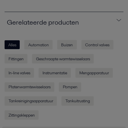
Gerelateerde producten
Alles
Automation
Buizen
Control valves
Fittingen
Geschraapte warmtewisselaars
In-line valves
Instrumentatie
Mengapparatuur
Platenwarmtewisselaars
Pompen
Tankreinigingsapparatuur
Tankuitrusting
Zittingskleppen