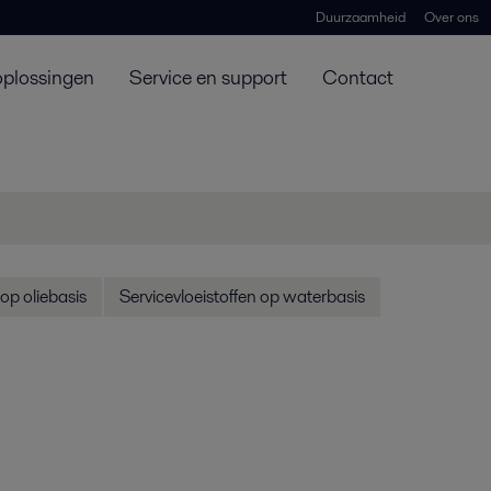
Duurzaamheid
Over ons
oplossingen
Service en support
Contact
 op oliebasis
Servicevloeistoffen op waterbasis