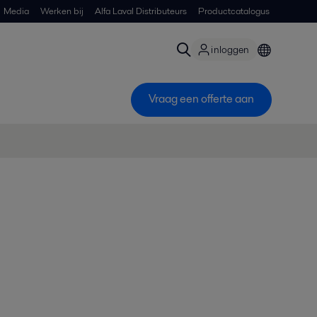
Media
Werken bij
Alfa Laval Distributeurs
Productcatalogus
inloggen
Vraag een offerte aan