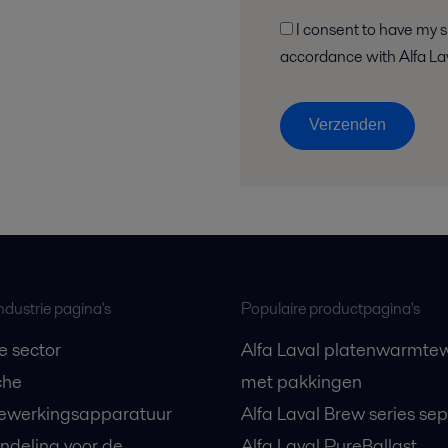
I consent to have my submitted information stored and processed in
accordance w
Verzenden
ndustrie pagina's
Populaire productpagina's
e sector
Alfa Laval platenwarmtew
che
met pakkingen
ewerkingsapparatuur
Alfa Laval Brew series se
ndeling voor de
Alfa Laval PureBallast