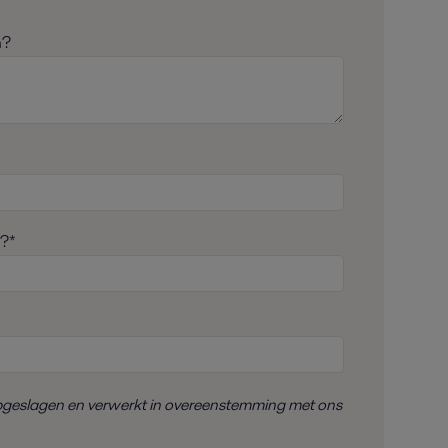
n?
u?*
pgeslagen en
verwerkt
in overeenstemming met
ons