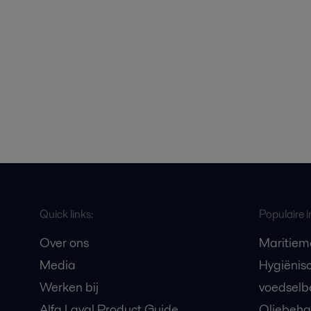
Quick links:
Populaire i
Over ons
Maritiem
Media
Hygiënis
Werken bij
voedselb
Alfa Laval Product Guide
Oliebeha