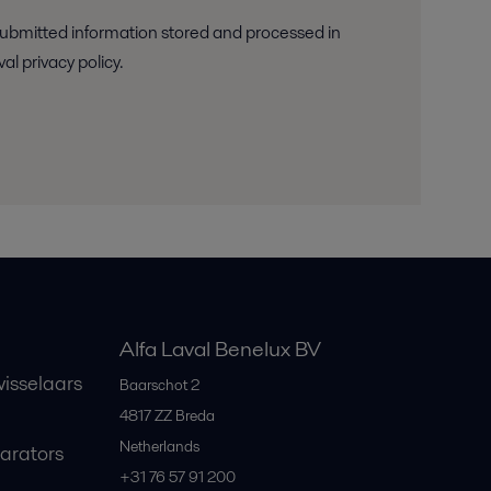
ith Alfa Laval privacy policy.
Alfa Laval Benelux BV
isselaars
Baarschot 2
4817 ZZ
Breda
Netherlands
parators
+31 76 57 91 200