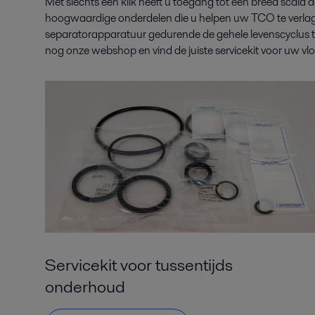
Met slechts één klik heeft u toegang tot een breed scala 
hoogwaardige onderdelen die u helpen uw TCO te verla
separatorapparatuur gedurende de gehele levenscyclus
nog onze webshop en vind de juiste servicekit voor uw vlo
Servicekit voor tussentijds
onderhoud