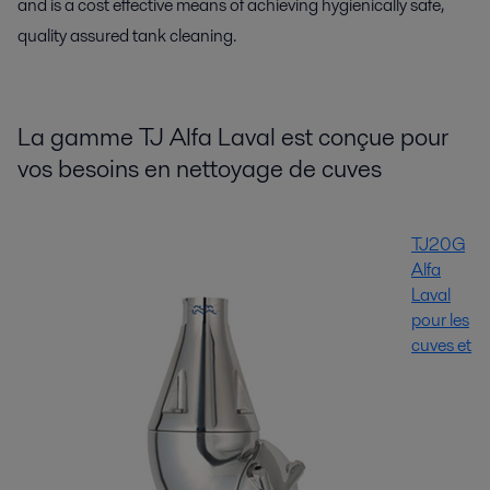
and is a cost effective means of achieving hygienically safe,
quality assured tank cleaning.
La gamme TJ Alfa Laval est conçue pour
vos besoins en nettoyage de cuves
TJ20G
Alfa
Laval
pour les
cuves et