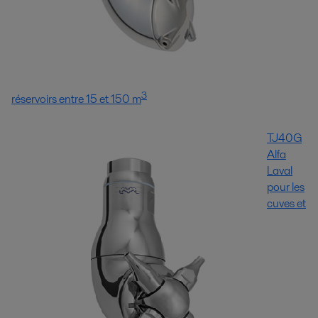
3
réservoirs entre 15 et 150 m
TJ40G
Alfa
Laval
pour les
cuves et