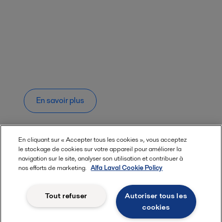
En savoir plus
En cliquant sur « Accepter tous les cookies », vous acceptez
le stockage de cookies sur votre appareil pour améliorer la
navigation sur le site, analyser son utilisation et contribuer à
Réduisez votre temps de
nos efforts de marketing.
Alfa Laval Cookie Policy
nettoyage pour produire
davantage de boissons
Tout refuser
Autoriser tous les
cookies
Le marché actuel des boissons est beaucoup plus