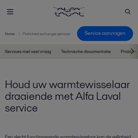
Service aanvragen
Home
Plate heat exchanger services
Services met veel vraag
Technische documentatie
Problem
Houd uw warmtewisselaar
draaiende met Alfa Laval
service
Een slecht functionerende warmtewisselaar kan de veiligheid,