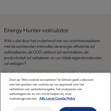
Energy Hunter-calculator
Wist u dat door het onderhoud van uw warmtewisselaars
met de aanbevolen intervallen de energie-efficiëntie zal
optimaliseren, de CO2-uitstoot zal verminderen, de
productiviteit zal verbeteren en uw totale eigendomskosten
zal verlagen?
Vertel ons over uw koelsysteem, uw bedrijfsomstandigheden
en de economische parameters. Laat onze rekenmachine de
Door op “Alle cookies accepteren” te klikken gaat u akkoord
rest doen. Ontdek hieronder hoeveel u kunt besparen met
met het opslaan van cookies op uw apparaat voor het
verbeteren van websitenavigatie, het analyseren van
behulp van ons unieke rekentool.
websitegebruik en om ons te helpen bij onze
marketingprojecten.
Alfa Laval Cookie Policy
De besparing berekenen