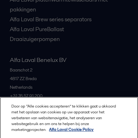
pakkingen
Alfa Laval Brew series separators
Alfa Laval PureBallast
Draaizuigerpompen
Alfa Laval Benelux BV
Baarschot 2
4817 ZZ
Breda
Netherlands
+31 76 57 91 200
Door op “Alle cookies accepteren” te klikken gaat u akkoord
met het opslaan van cookies op uw apparaat voor het
All offices and partners
verbeteren van websitenavigatie, het analyseren van
websitegebruik en om ons te helpen bij onze
marketingprojecten.
Alfa Laval Cookie Policy