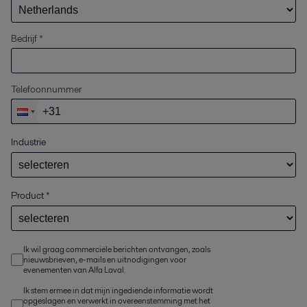
Bedrijf *
Telefoonnummer
Industrie
Product
*
Ik wil graag commerciële berichten ontvangen, zoals
nieuwsbrieven, e-mails en uitnodigingen voor
evenementen van Alfa Laval.
Ik stem ermee in dat mijn ingediende informatie wordt
opgeslagen en verwerkt in overeenstemming met het