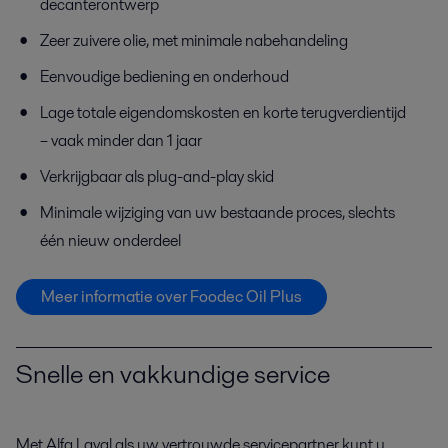
decanterontwerp
Zeer zuivere olie, met minimale nabehandeling
Eenvoudige bediening en onderhoud
Lage totale eigendomskosten en korte terugverdientijd
– vaak minder dan 1 jaar
Verkrijgbaar als plug-and-play skid
Minimale wijziging van uw bestaande proces, slechts
één nieuw onderdeel
Meer informatie over Foodec Oil Plus
Snelle en vakkundige service
Met Alfa Laval als uw vertrouwde servicepartner kunt u