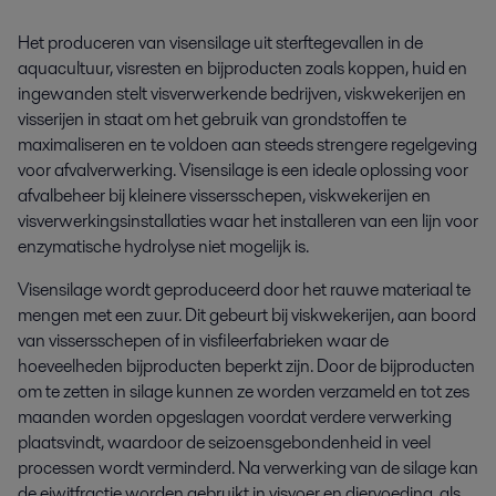
Het produceren van visensilage uit sterftegevallen in de
aquacultuur, visresten en bijproducten zoals koppen, huid en
ingewanden stelt visverwerkende bedrijven, viskwekerijen en
visserijen in staat om het gebruik van grondstoffen te
maximaliseren en te voldoen aan steeds strengere regelgeving
voor afvalverwerking. Visensilage is een ideale oplossing voor
afvalbeheer bij kleinere vissersschepen, viskwekerijen en
visverwerkingsinstallaties waar het installeren van een lijn voor
enzymatische hydrolyse niet mogelijk is.
Visensilage wordt geproduceerd door het rauwe materiaal te
mengen met een zuur. Dit gebeurt bij viskwekerijen, aan boord
van vissersschepen of in visfileerfabrieken waar de
hoeveelheden bijproducten beperkt zijn. Door de bijproducten
om te zetten in silage kunnen ze worden verzameld en tot zes
maanden worden opgeslagen voordat verdere verwerking
plaatsvindt, waardoor de seizoensgebondenheid in veel
processen wordt verminderd. Na verwerking van de silage kan
de eiwitfractie worden gebruikt in visvoer en diervoeding, als