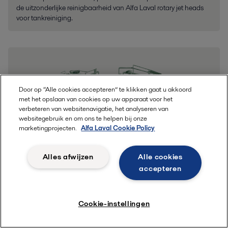
de uitzonderlijke reinigbaarheid van Alfa Laval rotary jet heads
voor tankreiniging.
Door op “Alle cookies accepteren” te klikken gaat u akkoord
met het opslaan van cookies op uw apparaat voor het
verbeteren van websitenavigatie, het analyseren van
websitegebruik en om ons te helpen bij onze
marketingprojecten.
Alfa Laval Cookie Policy
Alles afwijzen
Alle cookies
accepteren
CIP Station
Het CIP-station is een modulair, skid-gemonteerd plug-in
systeem voor geautomatiseerde cleaning-in-place van
Cookie-instellingen
brouwerijinstallaties, zoals leidingen, tanks, vulmachines en
warmtewisselaars.