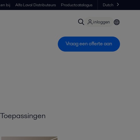
en bij
Alfa Laval Distributeurs
Productcatalogus
Dutch
inloggen
Vraag een offerte aan
Toepassingen