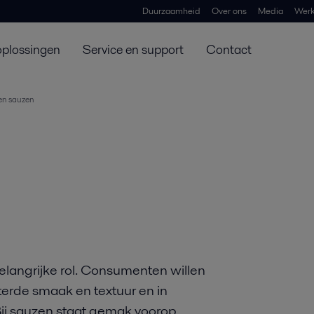
Duurzaamheid
Over ons
Media
Werk
oplossingen
Service en support
Contact
en sauzen
belangrijke rol. Consumenten willen
erde smaak en textuur en in
Bij sauzen staat gemak voorop.