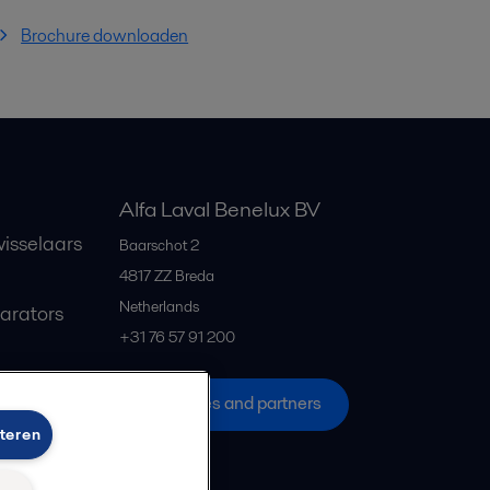
Brochure downloaden
Alfa Laval Benelux BV
isselaars
Baarschot 2
4817 ZZ
Breda
Netherlands
parators
+31 76 57 91 200
All offices and partners
teren