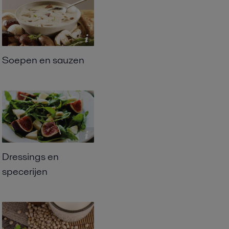
Soepen en sauzen
Dressings en
specerijen