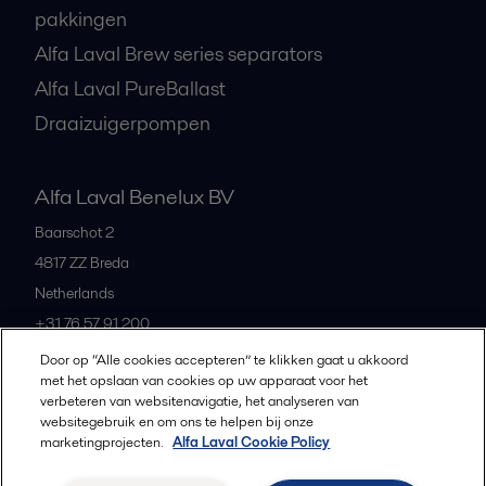
pakkingen
Alfa Laval Brew series separators
Alfa Laval PureBallast
Draaizuigerpompen
Alfa Laval Benelux BV
Baarschot 2
4817 ZZ
Breda
Netherlands
+31 76 57 91 200
Door op “Alle cookies accepteren” te klikken gaat u akkoord
met het opslaan van cookies op uw apparaat voor het
All offices and partners
verbeteren van websitenavigatie, het analyseren van
websitegebruik en om ons te helpen bij onze
marketingprojecten.
Alfa Laval Cookie Policy
Privacybeleid
Cookiebeleid
Richtlijnen voor de community