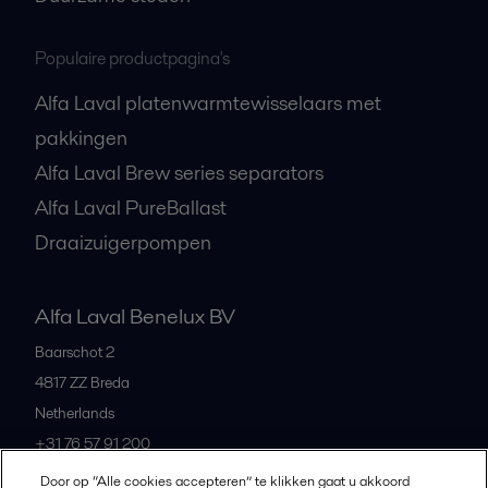
Populaire productpagina's
Alfa Laval platenwarmtewisselaars met
pakkingen
Alfa Laval Brew series separators
Alfa Laval PureBallast
Draaizuigerpompen
Alfa Laval Benelux BV
Baarschot 2
4817 ZZ
Breda
Netherlands
+31 76 57 91 200
Door op “Alle cookies accepteren” te klikken gaat u akkoord