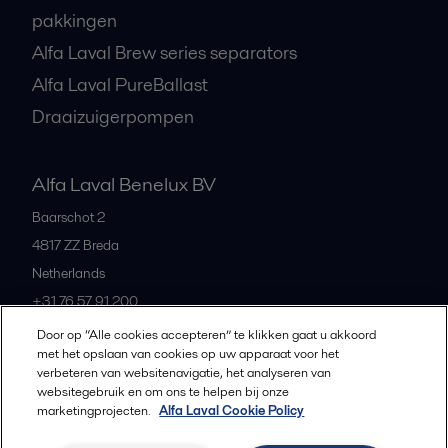
pakkingen
Alfa Laval Brew series separators
Alfa Laval PureBallast
Draaizuigerpompen
Alfa Laval Benelux BV
Baarschot 2
4817 ZZ
Breda
Netherlands
+31 76 57 91 200
Door op “Alle cookies accepteren” te klikken gaat u akkoord
met het opslaan van cookies op uw apparaat voor het
All offices and partners
verbeteren van websitenavigatie, het analyseren van
websitegebruik en om ons te helpen bij onze
marketingprojecten.
Alfa Laval Cookie Policy