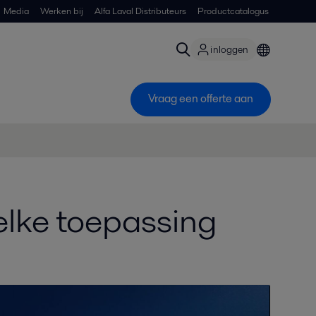
Media
Werken bij
Alfa Laval Distributeurs
Productcatalogus
inloggen
Vraag een offerte aan
elke toepassing