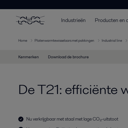
Industrieën
Producten en 
Home
Platenwarmtewisselaars met pakkingen
Industrial line
Kenmerken
Download de brochure
De T21: efficiënte
Nu verkrijgbaar met staal met lage CO₂-uitstoot