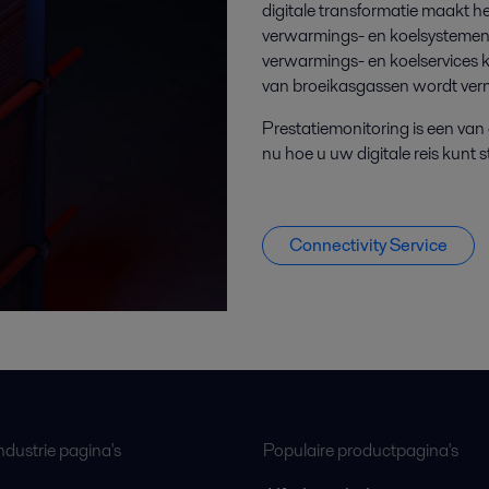
digitale transformatie maakt h
verwarmings- en koelsystemen 
verwarmings- en koelservices k
van broeikasgassen wordt ver
Prestatiemonitoring is een va
nu hoe u uw digitale reis kunt s
Connectivity Service
ndustrie pagina's
Populaire productpagina's