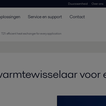
Duurzaamheid
Over ons
oplossingen
Service en support
Contact
T21: efficient heat exchanger for every application
 warmtewisselaar voor 