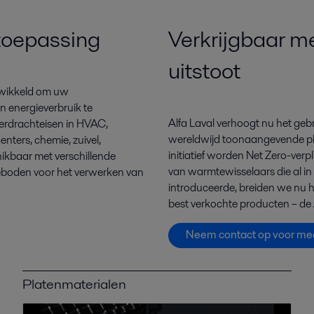
toepassing
Verkrijgbaar m
uitstoot
ntwikkeld om uw
 energieverbruik te
Alfa Laval verhoogt nu het gebr
erdrachteisen in HVAC,
wereldwijd toonaangevende pl
ters, chemie, zuivel,
initiatief worden Net Zero-verpl
hikbaar met verschillende
van warmtewisselaars die al i
eboden voor het verwerken van
introduceerde, breiden we nu h
best verkochte producten – de
Neem contact op voor mee
Platenmaterialen