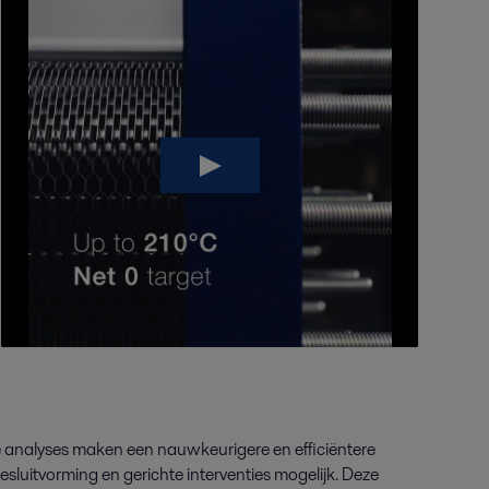
 analyses maken een nauwkeurigere en efficiëntere
luitvorming en gerichte interventies mogelijk. Deze