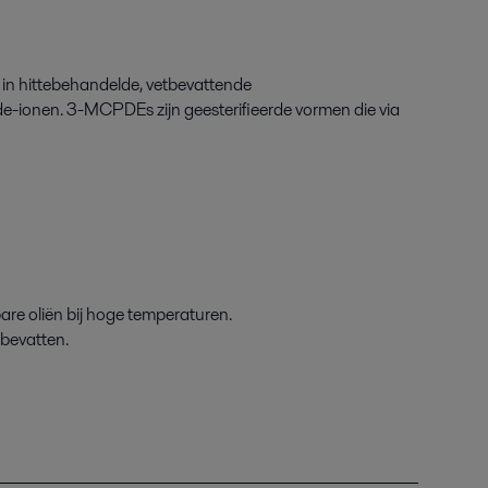
t in hittebehandelde
,
vetbevattende
de-ionen. 3
-
MCPDE
s
zijn geesterifieerde vormen die via
are oliën
bij
hoge temperaturen
.
 bevatten.