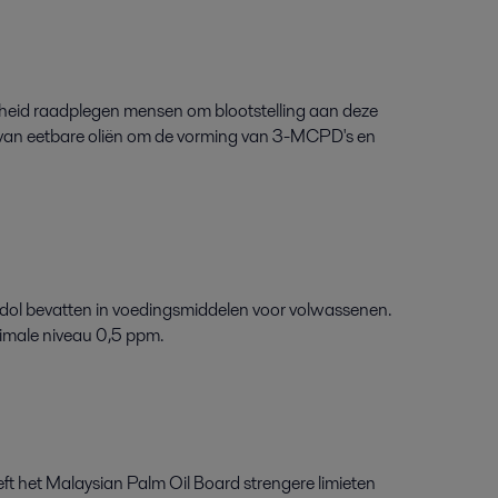
dheid
raadplegen mensen om
blootstelling aan
deze
an eetbare oliën
om
de vorming
van 3-MCPD's en
idol bevatten in voedingsmiddelen voor
volwassenen
.
ximale niveau 0,5 ppm.
ft het Malaysian Palm Oil Board strengere limieten