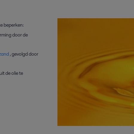
te beperken:
rming door de
zand
, gevolgd door
t de olie te