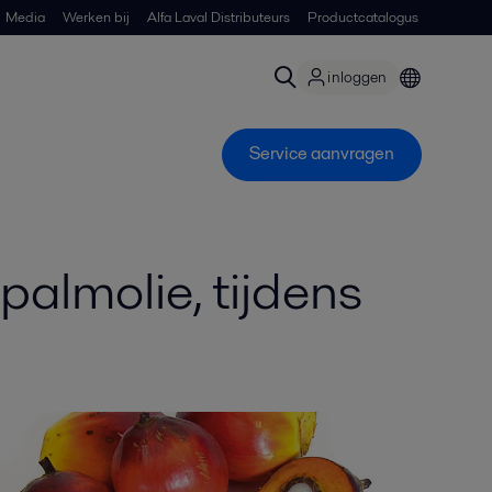
Media
Werken bij
Alfa Laval Distributeurs
Productcatalogus
inloggen
Service aanvragen
almolie, tijdens