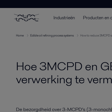
Industrieën
Producten en 
Home
Edible oil refining process systems
How to reduce 3MCPD an
Hoe 3MCPD en GE, v
verwerking te ver
De bezorgdheid over 3-MCPD’s (3-monochlo