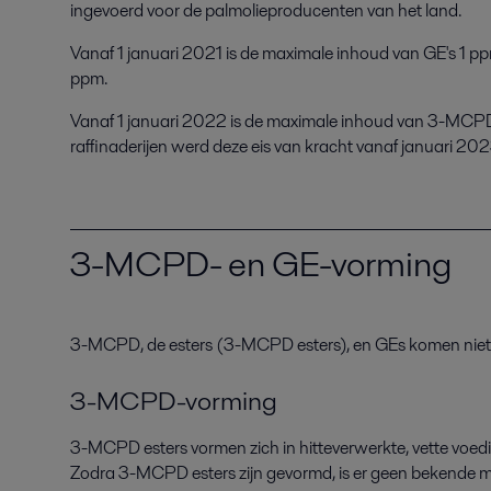
ingevoerd voor de palmolieproducenten van het land.
Vanaf 1 januari 2021 is de maximale inhoud van GE's 1 p
ppm.
Vanaf 1 januari 2022 is de maximale inhoud van 3-MCPDE'
raffinaderijen werd deze eis van kracht vanaf januari 202
3-MCPD- en GE-vorming
3
-
MCPD, de esters
(
3-MCPD esters),
en GEs komen niet
3-MCPD-vorming
3
-
MCPD esters vormen zich
in hitteverwerkte
,
vette voed
Zodra
3-MCPD esters
zijn gevormd
, is er geen bekende