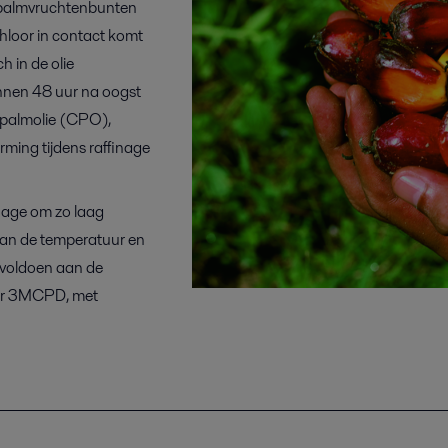
e palmvruchtenbunten
hloor in contact komt
h in de olie
nnen 48 uur na oogst
e palmolie (CPO),
rming tijdens raffinage
inage om zo laag
 van de temperatuur en
t voldoen aan de
voor 3MCPD, met