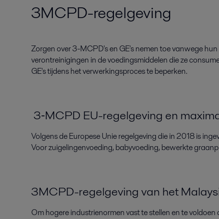
3MCPD-regelgeving
Zorgen over
3
-
MCPD's en GE's
nemen toe
vanwege
hun
verontreinigingen
in de voedingsmiddelen
die ze consum
GE's
tijdens
het verwerkingsproces
te beperken.
3‑MCPD EU-regelgeving en maximal
Volgens
de Europese Unie
regelgeving die in 2018 is inge
Voor
zuigelingenvoeding, babyvoeding, bewerkte
graanp
3MCPD-regelgeving van het Malaysi
Om hogere industrienormen vast te stellen en te voldoen