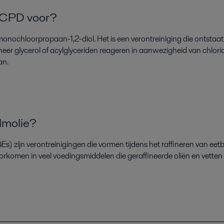
MCPD voor?
onochloorpropaan-1,2-diol
. Het is een verontreiniging die ontstaa
neer
glycerol of
acylglyceriden
reageren
in aanwezigheid van
chlori
an.
lmolie?
Es) zijn verontreinigingen
die
vormen tijdens
het raffineren van eetb
orkomen
in
veel
voedingsmiddelen
die
geraffineerde oliën en vetten