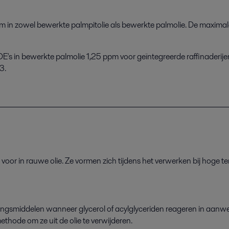
pm in zowel bewerkte palmpitolie als bewerkte palmolie. De maxima
s in bewerkte palmolie 1,25 ppm voor geïntegreerde raffinaderijen
3.
 voor in rauwe
olie. Ze vormen zich tijdens
het verwerken
bij
hoge t
ingsmiddelen
wanneer
glycerol of
acylglyceriden
reageren
in
aanwez
 methode
om ze
uit de olie te verwijderen
.