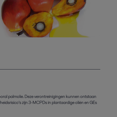
vooral palmolie. Deze verontreinigingen kunnen ontstaan
idsrisico’s zijn 3
-
MCPD
s
in plantaardige oliën en GEs