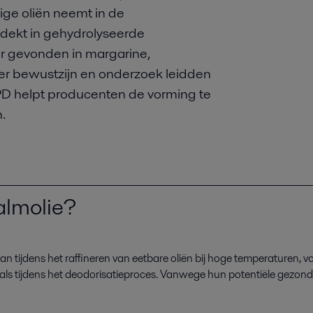
ige oliën neemt in de
ntdekt in gehydrolyseerde
er gevonden in margarine,
er bewustzijn en onderzoek leidden
PD helpt producenten de vorming te
.
almolie?
an tijdens het raffineren van eetbare oliën bij hoge temperaturen, 
oals
tijdens
het
deodorisatieproces
. Vanwege hun potentiële gezondhe