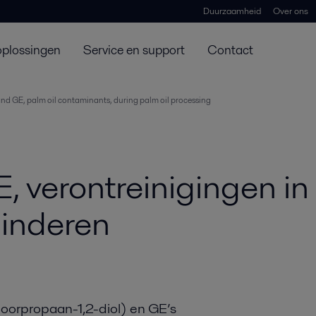
Duurzaamheid
Over ons
oplossingen
Service en support
Contact
d GE, palm oil contaminants, during palm oil processing
erontreinigingen in p
minderen
orpropaan-1,2-diol) en GE’s