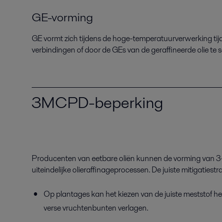
GE-vorming
GE vormt zich tijdens de hoge
-
temperatuurverwerking
ti
verbindingen of
door de GEs
van
de geraffineerde olie te
3MCPD-beperking
Producenten van eetbare oliën kunnen de vorming van
3
uiteindelijke
olieraffinageprocessen
.
De juiste mitigatiest
Op plantages kan het kiezen van de juiste meststof he
verse vruchtenbunten verlagen.