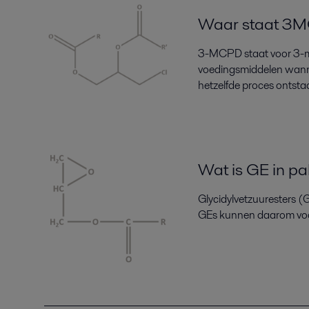
Waar staat 3
3
-
MCPD staat voor 3-m
voedingsmiddelen
wan
hetzelfde proces ontsta
Wat is GE in pa
Glycidylvetzuuresters (G
G
E
s
kunnen
daarom
vo