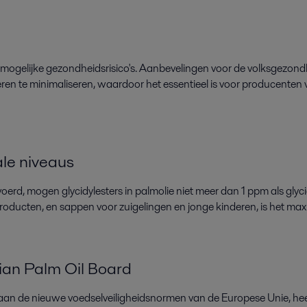
mogelijke
gezondheidsrisico's. Aanbevelingen voor de volksgezon
eren
te minimaliseren, waardoor het essentieel is voor
producenten v
e niveaus
voerd, mogen glycidylesters
in palmolie
niet meer dan 1 ppm als glyc
roducten
, en sappen voor zuigelingen en jonge kinderen
, is het ma
an Palm Oil Board
 aan de nieuwe voedselveiligheidsnormen van de Europese Unie, hee