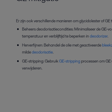
Er zijn ook verschillende manieren om glycidolester of GE 
Beheers
deodorisatiecondities:
Minimaliseer de GE-vo
temperatuur en verblijftijd te beperken
in
deodorizer
.
Herverfijnen
:
Behandel de olie
met geactiveerde
bleek
milde
deodorisatie
.
GE-stripping
:
Gebruik
GE-stripping
processen om GE ui
verwijderen.