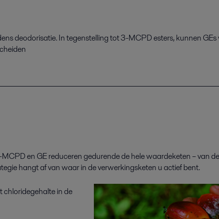
jdens
deodorisatie. In tegenstelling tot 3
-
MCPD esters,
kunnen GEs 
 scheiden
-
MCPD
en GE reduceren gedurende de hele waardeketen –
van de
rategie hangt af van waar in de verwerkingsketen u actief bent.
t chloridegehalte in de