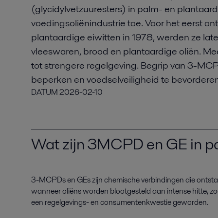
(glycidylvetzuuresters) in palm- en plantaard
voedingsoliënindustrie toe. Voor het eerst o
plantaardige eiwitten in 1978, werden ze lat
vleeswaren, brood en plantaardige oliën. Me
tot strengere regelgeving. Begrip van 3-MC
beperken en voedselveiligheid te bevorderen
DATUM
2026-02-10
Wat zijn 3MCPD en GE in p
3-MCPD
s
en GE
s
zijn chemische verbindingen die ontsta
wanneer oliën
s
worden
blootgesteld aan
intense
hitte, z
een regelgevings- en consumentenkwestie geworden
.