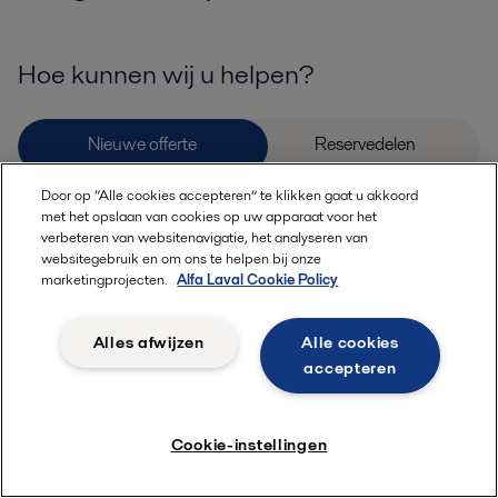
Hoe kunnen wij u helpen?
Door op “Alle cookies accepteren” te klikken gaat u akkoord
met het opslaan van cookies op uw apparaat voor het
Voeg details of documenten toe die kunnen helpen bij uw aanvraag
verbeteren van websitenavigatie, het analyseren van
websitegebruik en om ons te helpen bij onze
marketingprojecten.
Alfa Laval Cookie Policy
Alles afwijzen
Alle cookies
accepteren
Toegestane bestandsextensies (jpg, jpeg,
Upload
jpe, png, xlsx, pdf) De bestandsgrootte mag
bestanden
niet groter zijn dan 20 MB.
Cookie-instellingen