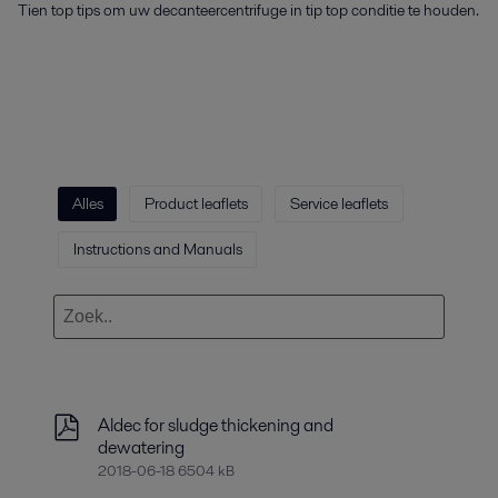
Tien top tips om uw decanteercentrifuge in tip top conditie te houden.
Alles
Product leaflets
Service leaflets
Instructions and Manuals
Aldec for sludge thickening and
dewatering
2018-06-18 6504 kB