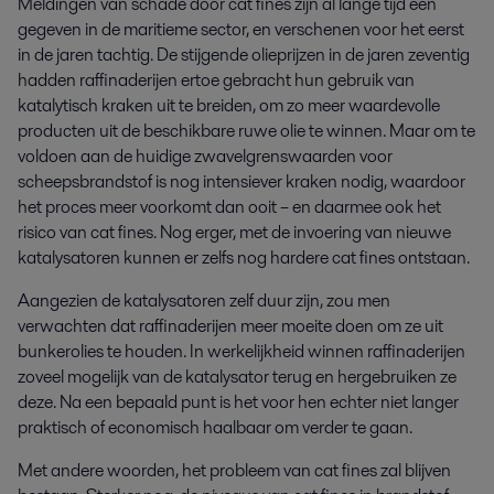
Meldingen van schade door cat fines zijn al lange tijd een
gegeven in de maritieme sector, en verschenen voor het eerst
in de jaren tachtig. De stijgende olieprijzen in de jaren zeventig
hadden raffinaderijen ertoe gebracht hun gebruik van
katalytisch kraken uit te breiden, om zo meer waardevolle
producten uit de beschikbare ruwe olie te winnen. Maar om te
voldoen aan de huidige zwavelgrenswaarden voor
scheepsbrandstof is nog intensiever kraken nodig, waardoor
het proces meer voorkomt dan ooit – en daarmee ook het
risico van cat fines. Nog erger, met de invoering van nieuwe
katalysatoren kunnen er zelfs nog hardere cat fines ontstaan.
Aangezien de katalysatoren zelf duur zijn, zou men
verwachten dat raffinaderijen meer moeite doen om ze uit
bunkerolies te houden. In werkelijkheid winnen raffinaderijen
zoveel mogelijk van de katalysator terug en hergebruiken ze
deze. Na een bepaald punt is het voor hen echter niet langer
praktisch of economisch haalbaar om verder te gaan.
Met andere woorden, het probleem van cat fines zal blijven