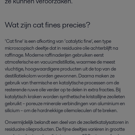
ze kunnen veroorzaken.
Wat zijn cat fines precies?
‘Cat fine’ is een afkorting van ‘catalytic fine’, een type
microscopisch deeltje dat in residuaire olie achterblijft na
raffinage. Moderne raffinaderijen gebruiken eerst
atmosferische en vacuümdistillatie, waarmee de meest
vluchtige, hoogwaardigere producten uit de top van de
destillatiekolom worden gewonnen. Daarna maken ze
gebruik van thermische en katalytische processen om de
resterende ruwe olie verder op te delen in extra fracties. Bij
katalytisch kraken worden synthetische kristallijne zeolieten
gebruikt – poreuze minerale verbindingen van aluminium en
silicium – om de hardnekkige oliemoleculen af te breken.
Onvermijdelijk belandt een deel van de zeolietkatalysatoren in
residuaire olieproducten. De fijne deeltjes variëren in grootte