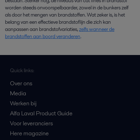
bestaan. Sterker nog, de niveaus van cat fines in brandstof
worden steeds onvoorspelbaarder, zowel in de bunkers zelf
als door het mengen van brandstoffen. Wat zeker is, is het
belang van een effectieve brandstoflijn die zich kan
aanpassen aan brandstofvariaties,
zelfs wanneer de
brandstoffen aan boord veranderen
.
Quick links:
Over ons
Media
Werken bij
Alfa Laval Product Guide
Voor leveranciers
Here magazine