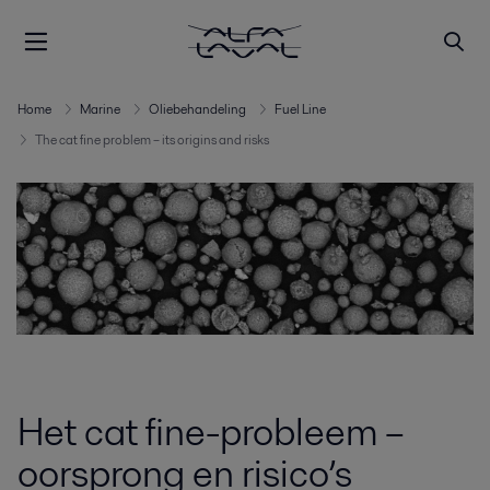
Home
Marine
Oliebehandeling
Fuel Line
The cat fine problem – its origins and risks
Het cat fine-probleem –
oorsprong en risico’s