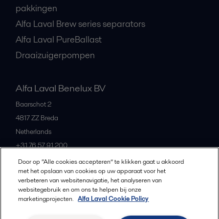
pakkingen
Alfa Laval Brew series separators
Alfa Laval PureBallast
Draaizuigerpompen
Alfa Laval Benelux BV
Baarschot 2
4817 ZZ
Breda
Netherlands
+31 76 57 91 200
Door op “Alle cookies accepteren” te klikken gaat u akkoord
met het opslaan van cookies op uw apparaat voor het
All offices and partners
verbeteren van websitenavigatie, het analyseren van
websitegebruik en om ons te helpen bij onze
marketingprojecten.
Alfa Laval Cookie Policy
Privacybeleid
Cookiebeleid
Richtlijnen voor de community