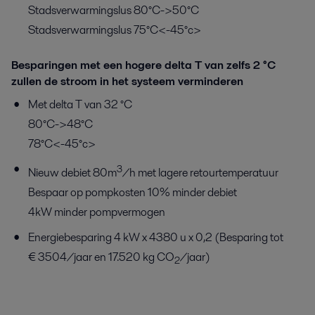
Stadsverwarmingslus 80°C->50°C
Stadsverwarmingslus 75°C<-45°c>
Besparingen met een hogere delta T van zelfs 2 °C
zullen de stroom in het systeem verminderen
Met delta T van 32 °C
80°C->48°C
78°C<-45°c>
3
Nieuw debiet 80m
/h met lagere retourtemperatuur
Bespaar op pompkosten 10% minder debiet
4kW minder pompvermogen
Energiebesparing 4 kW x 4380 u x 0,2 (Besparing tot
€ 3504/jaar en 17.520 kg CO
/jaar)
2