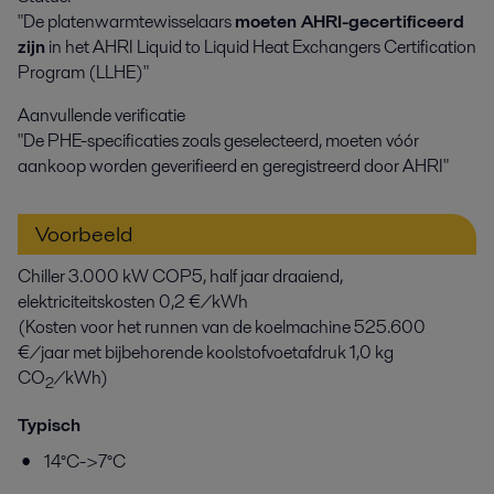
"De platenwarmtewisselaars
moeten AHRI-gecertificeerd
zijn
in het AHRI Liquid to Liquid Heat Exchangers Certification
Program (LLHE)"
Aanvullende verificatie
"De PHE-specificaties zoals geselecteerd, moeten vóór
aankoop worden geverifieerd en geregistreerd door AHRI"
Voorbeeld
Chiller 3.000 kW COP5, half jaar draaiend,
elektriciteitskosten 0,2 €/kWh
(Kosten voor het runnen van de koelmachine 525.600
€/jaar met bijbehorende koolstofvoetafdruk 1,0 kg
CO
/kWh)
2
Typisch
14°C->7°C