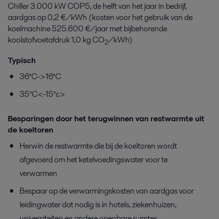
Chiller 3.000 kW COP5, de helft van het jaar in bedrijf,
aardgas op 0,2 €/kWh (kosten voor het gebruik van de
koelmachine 525.600 €/jaar met bijbehorende
koolstofvoetafdruk 1,0 kg CO
/kWh)
2
Typisch
36°C->16°C
35°C<-15°c>
Besparingen door het terugwinnen van restwarmte uit
de koeltoren
Herwin de restwarmte die bij de koeltoren wordt
afgevoerd om het ketelvoedingswater voor te
verwarmen
Bespaar op de verwarmingskosten van aardgas voor
leidingwater dat nodig is in hotels, ziekenhuizen,
universiteiten en andere openbare ruimtes