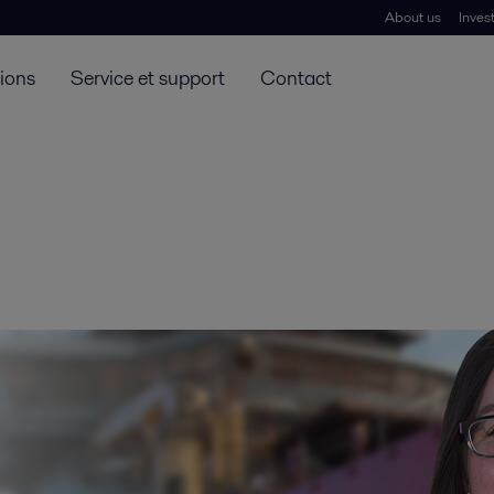
About us
Inves
tions
Service et support
Contact