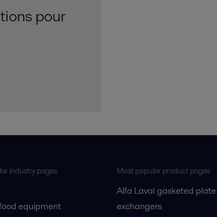
tions pour
ar industry pages
Most popular product pages
Alfa Laval gasketed plate
 food equipment
exchangers