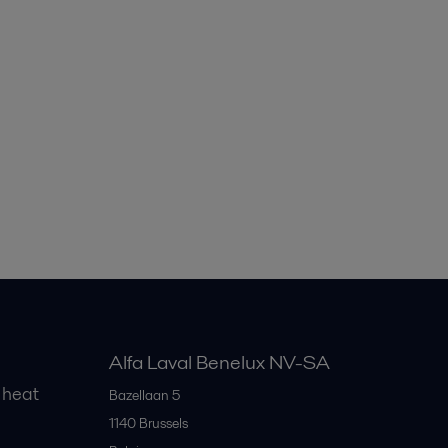
Alfa Laval Benelux NV-SA
 heat
Bazellaan 5
1140
Brussels