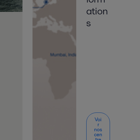
ation
s
e
Voi
r
nos
cen
tre