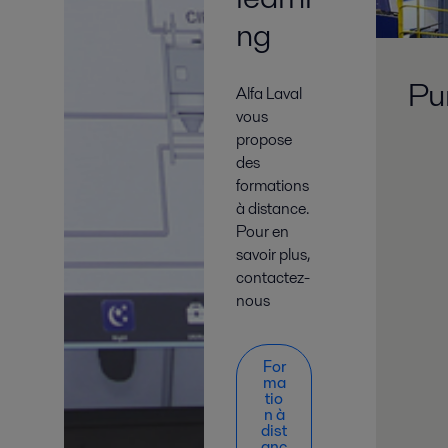
ng
Pu
Alfa Laval
vous
propose
des
formations
à distance.
Pour en
savoir plus,
contactez-
nous
For
ma
tio
n à
dist
anc