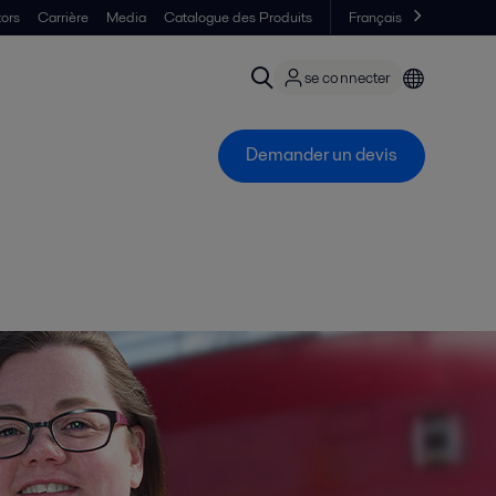
tors
Carrière
Media
Catalogue des Produits
Français
se connecter
Demander un devis