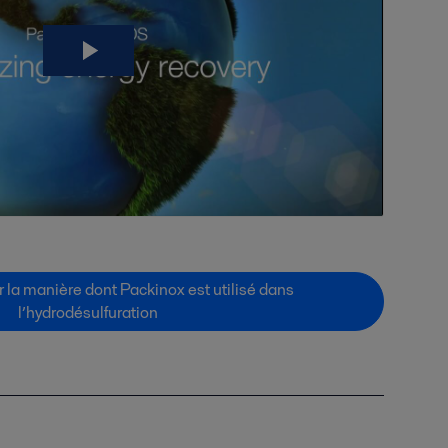
r la manière dont Packinox est utilisé dans
l’hydrodésulfuration