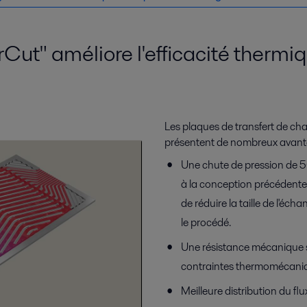
Cut" améliore l'efficacité thermi
Les plaques de transfert de cha
présentent de nombreux avant
Une chute de pression de 50
à la conception précédente
de réduire la taille de l'éc
le procédé.
Une résistance mécanique s
contraintes thermomécani
Meilleure distribution du flux