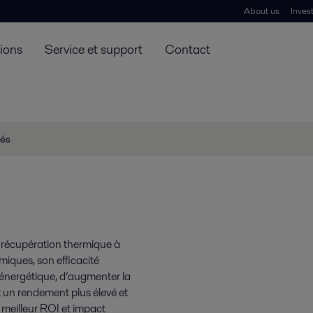
About us
Inves
tions
Service et support
Contact
iés
e récupération thermique à
iques, son efficacité
é énergétique, d’augmenter la
et un rendement plus élevé et
 meilleur ROI et impact