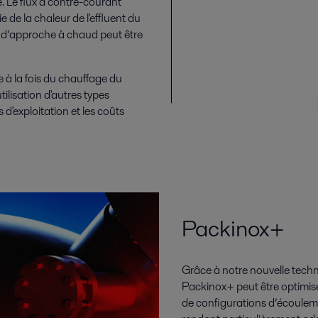
e. Le flux à contre-courant
de la chaleur de l'effluent du
e d’approche à chaud peut être
 à la fois du chauffage du
tilisation d'autres types
 d'exploitation et les coûts
Packinox+
Grâce à notre nouvelle tech
Packinox+ peut être optimisé
de configurations d’écouleme