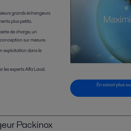
usieurs grands échangeurs
ments plus petits.
perte de charge, un
e conception sur mesure.
n exploitation dans le
 les experts Alfa Laval.
En savoir plus su
geur Packinox