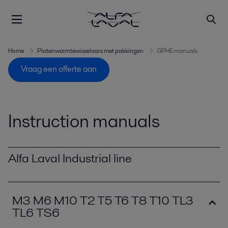
Home
Platenwarmtewisselaars met pakkingen
GPHE manuals
Vraag een offerte aan
Instruction manuals
Alfa Laval Industrial line
M3 M6 M10 T2 T5 T6 T8 T10 TL3
TL6 TS6