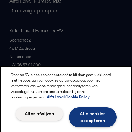
Alfa Laval PureBallast
Draaizuigerpompen
Alfa Laval Benelux BV
Baarschot 2
4817 ZZ
Breda
Netherlands
+31 76 57 91 200
Door op “Alle cookies accepteren” te klikken gaat u akkoord
met het opslaan van cookies op uw apparaat voor het
All offices and partners
verbeteren van websitenavigatie, het analyseren van
websitegebruik en om ons te helpen bij onze
marketingprojecten.
Alfa Laval Cookie Policy
Privacybeleid
Cookiebeleid
Richtlijnen voor de community
Alles afwijzen
Alle cookies
Gebruiksvoorwaarden
accepteren
Volg