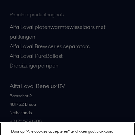
Populaire productpagina's
Alfa Laval platenwarmtewisselaars met
pakkingen
Alfa Laval Brew series separators
Alfa Laval PureBallast
Draaizuigerpompen
Alfa Laval Benelux BV
Baarschot 2
4817 ZZ
Breda
Netherlands
+31 76 57 91 200
Door op “Alle cookies accepteren” te klikken gaat u akkoord