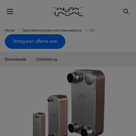
Home
Gesoldeerde platenwarmtewisselaars
CD
Vraag een offerte aan
Downloads
Contact us