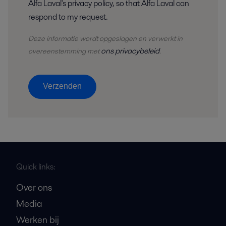
Alfa Laval's privacy policy, so that Alfa Laval can
respond to my request.
Deze informatie wordt opgeslagen en
verwerkt
in
ons privacybeleid
overeenstemming met
.
Verzenden
Quick links:
Over ons
Media
Werken bij