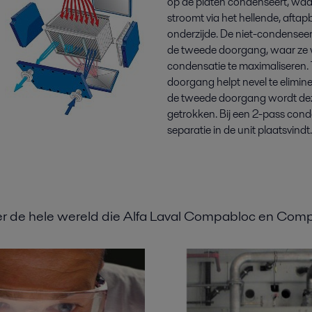
op de platen condenseert, waa
stroomt via het hellende, afta
onderzijde. De niet-condense
de tweede doorgang, waar ze
condensatie te maximaliseren. 
doorgang helpt nevel te elimine
de tweede doorgang wordt de
getrokken. Bij een 2-pass con
separatie in de unit plaatsvindt.
er de hele wereld die Alfa Laval Compabloc en Com