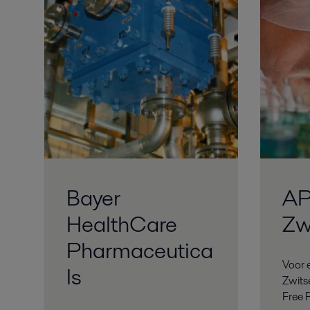
Bayer
API
HealthCare
Zw
Pharmaceutica
Voor 
ls
Zwits
Free 