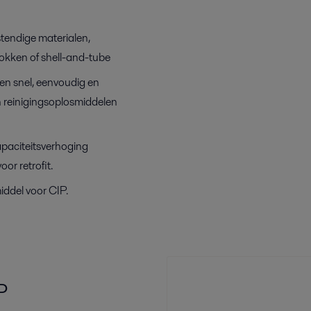
stendige materialen,
lokken of shell-and-tube
en snel, eenvoudig en
n reinigingsoplosmiddelen
paciteitsverhoging
oor retrofit.
iddel voor CIP.
P