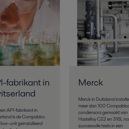
-fabrikant in
Merck
itserland
Merck in Duitsland install
meer dan 100 Compablo
een API-fabrikant in
condensors gemaakt van
erland is de Compabloc
Hastelloy C22 en 316L na
Flow-unit geïnstalleerd
succesvolle tests in een