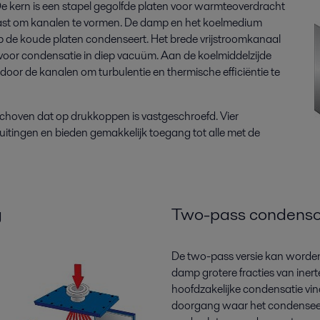
De kern is een stapel gegolfde platen voor warmteoverdracht
 gelast om kanalen te vormen. De damp en het koelmedium
 de koude platen condenseert. Het brede vrijstroomkanaal
is voor condensatie in diep vacuüm. Aan de koelmiddelzijde
oor de kanalen om turbulentie en thermische efficiëntie te
choven dat op drukkoppen is vastgeschroefd. Vier
luitingen en bieden gemakkelijk toegang tot alle met de
g
Two-pass condenso
De two-pass versie kan worde
damp grotere fracties van iner
hoofdzakelijke condensatie vind
doorgang waar het condensee