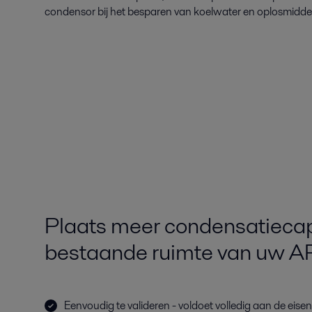
condensor bij het besparen van koelwater en oplosmidde
Plaats meer condensatiecapa
bestaande ruimte van uw AP
Eenvoudig te valideren - voldoet volledig aan de eisen