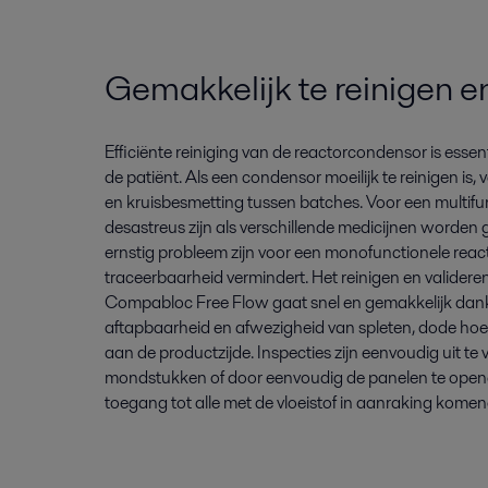
Gemakkelijk te reinigen e
Efficiënte reiniging van de reactorcondensor is essent
de patiënt. Als een condensor moeilijk te reinigen is, 
en kruisbesmetting tussen batches. Voor een multifun
desastreus zijn als verschillende medicijnen worden
ernstig probleem zijn voor een monofunctionele reac
traceerbaarheid vermindert. Het reinigen en validere
Compabloc Free Flow gaat snel en gemakkelijk dankz
aftapbaarheid en afwezigheid van spleten, dode ho
aan de productzijde. Inspecties zijn eenvoudig uit te 
mondstukken of door eenvoudig de panelen te opene
toegang tot alle met de vloeistof in aanraking kome