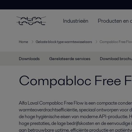
Industrieën
Producten en 
Home
Gelaste block type warmtewisselaars
Compabloc Free Flo
Downloads
Gerelateerde services
Download broch
Compabloc Free 
Alfa Laval Compabloc Free Flow is een compacte conden
warmteoverdrachtsefficiëntie, speciaal ontworpen voor d
de hoge hygiënische eisen van moderne API-productie. H
hoge prestaties, de lage bedrijfskosten en de eenvoudige i
aan betrouwbare uptime, efficiënte productie en patiëntv