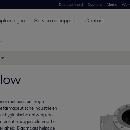
Duurzaamheid
Over ons
Media
Werk
oplossingen
Service en support
Contact
w
ure
Flow
sor met een zeer hoge
e farmaceutische industrie en
et hygiënische ontwerp, de
nstallatie dragen allemaal bij
eiligheid. Daarnaast helpt de