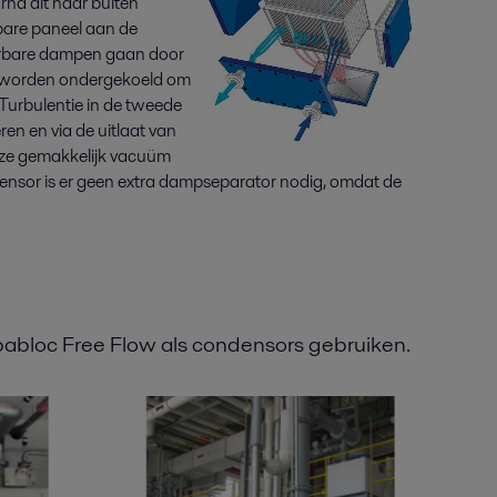
rna dit naar buiten
pbare paneel aan de
erbare dampen gaan door
 worden ondergekoeld om
Turbulentie in de tweede
ren en via de uitlaat van
ze gemakkelijk vacuüm
densor is er geen extra dampseparator nodig, omdat de
pabloc Free Flow als condensors gebruiken.