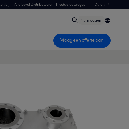
en bij
Alfa Laval Distributeurs
Productcatalogus
Dutch
inloggen
Vraag een offerte aan