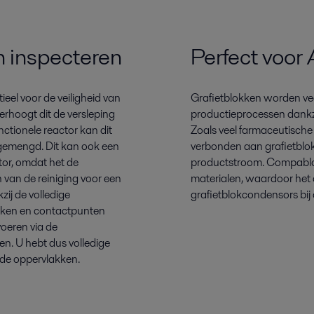
n inspecteren
Perfect voor
ieel voor de veiligheid van
Grafietblokken worden vee
verhoogt dit de versleping
productieprocessen dankz
ctionele reactor kan dit
Zoals veel farmaceutische 
 gemengd. Dit kan ook een
verbonden aan grafietblokk
tor, omdat het de
productstroom. Compabloc 
n van de reiniging voor een
materialen, waardoor het 
ij de volledige
grafietblokcondensors bij 
eken en contactpunten
voeren via de
n. U hebt dus volledige
nde oppervlakken.