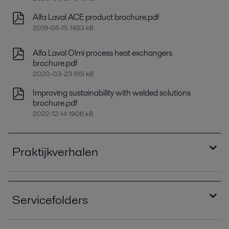
Alfa Laval ACE product brochure.pdf
2019-05-15 1453 kB
Alfa Laval Olmi process heat exchangers
brochure.pdf
2020-03-23 815 kB
Improving sustainability with welded solutions
brochure.pdf
2022-12-14 1906 kB
Praktijkverhalen
Alfa Laval Olmi - Upgrade brought lower
operating costs and reduced noise levels case
Servicefolders
story.pdf
2020-10-14 274 kB
A complete service partner service leaflet.pdf