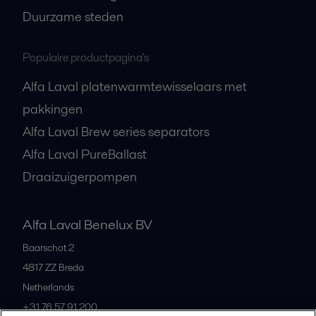
Duurzame steden
Populaire productpagina's
Alfa Laval platenwarmtewisselaars met
pakkingen
Alfa Laval Brew series separators
Alfa Laval PureBallast
Draaizuigerpompen
Alfa Laval Benelux BV
Baarschot 2
4817 ZZ
Breda
Netherlands
+31 76 57 91 200