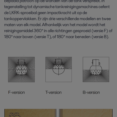
bepaald patroon op de wanden van de tank verspreidt. In
tegenstelling tot dynamische tankreinigingsmachines oefent
de LKRK-sproei­bal geen impactkracht uit op de
tankoppervlakken. Er zijn drie verschillende modellen en twee
maten van elk model. Afhankelijk van het model wordt het
reinigingsmiddel 360° in alle richtingen gesproeid (versie F) of
180° naar boven (versie T), of 180° naar beneden (versie B).