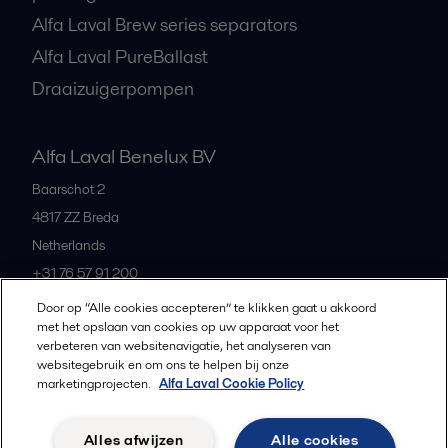
Alfa Laval Brew series separators
Alfa Laval PureBallast
Draaizuigerpompen
Alfa Laval Benelux BV
Baarschot 2
4817 ZZ
Breda
Netherlands
+31 76 57 91 200
Door op “Alle cookies accepteren” te klikken gaat u akkoord
met het opslaan van cookies op uw apparaat voor het
All offices and partners
verbeteren van websitenavigatie, het analyseren van
websitegebruik en om ons te helpen bij onze
marketingprojecten.
Alfa Laval Cookie Policy
Privacybeleid
Cookiebeleid
Richtlijnen voor de community
Alles afwijzen
Alle cookies
Gebruiksvoorwaarden