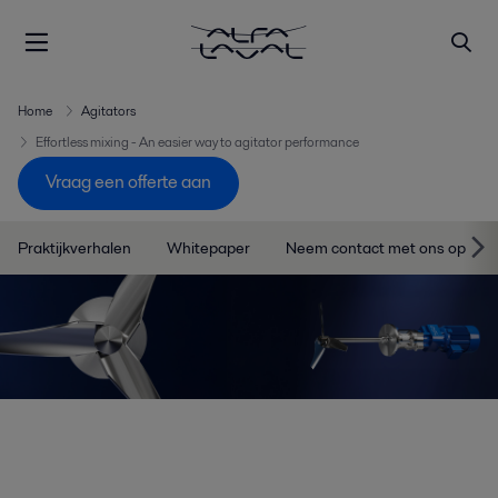
Home
Agitators
Effortless mixing - An easier way to agitator performance
Vraag een offerte aan
Praktijkverhalen
Whitepaper
Neem contact met ons op