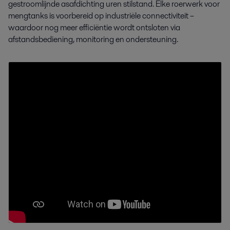
gestroomlijnde asafdichting uren stilstand. Elke roerwerk voor
mengtanks is voorbereid op industriële connectiviteit –
waardoor nog meer efficiëntie wordt ontsloten via
afstandsbediening, monitoring en ondersteuning.