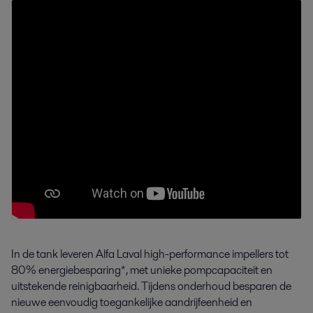
In de tank leveren Alfa Laval high-performance impellers tot
80% energiebesparing*, met unieke pompcapaciteit en
uitstekende reinigbaarheid. Tijdens onderhoud besparen de
nieuwe eenvoudig toegankelijke aandrijfeenheid en