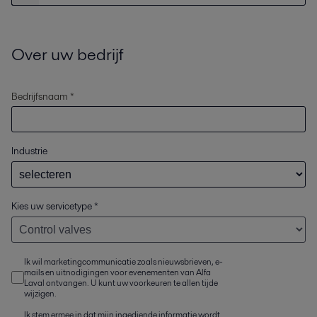
Over uw bedrijf
Bedrijfsnaam *
Industrie
Kies uw servicetype
*
Ik wil marketingcommunicatie zoals nieuwsbrieven, e-
mails en uitnodigingen voor evenementen van Alfa
Laval ontvangen. U kunt uw voorkeuren te allen tijde
wijzigen.
Ik stem ermee in dat mijn ingediende informatie wordt