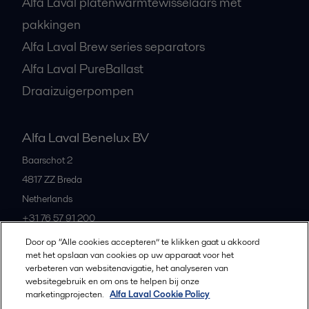
Alfa Laval platenwarmtewisselaars met
pakkingen
Alfa Laval Brew series separators
Alfa Laval PureBallast
Draaizuigerpompen
Alfa Laval Benelux BV
Baarschot 2
4817 ZZ
Breda
Netherlands
+31 76 57 91 200
Door op “Alle cookies accepteren” te klikken gaat u akkoord
met het opslaan van cookies op uw apparaat voor het
All offices and partners
verbeteren van websitenavigatie, het analyseren van
websitegebruik en om ons te helpen bij onze
marketingprojecten.
Alfa Laval Cookie Policy