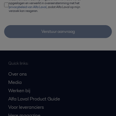
opgeslagen en verwerkt in overeenstemming met het
privacybeleid van Alfa Laval
, zodat Alfa Laval op mijn
verzoek kan reageren.
Verstuur aanvraag
Quick links:
Over ons
Media
Werken bij
Alfa Laval Product Guide
Voor leveranciers
Here magazine