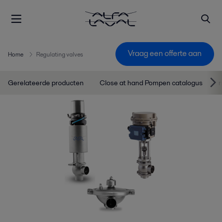
Vraag een offerte aan
Home
Regulating valves
Gerelateerde producten
Close at hand Pompen catalogus
n