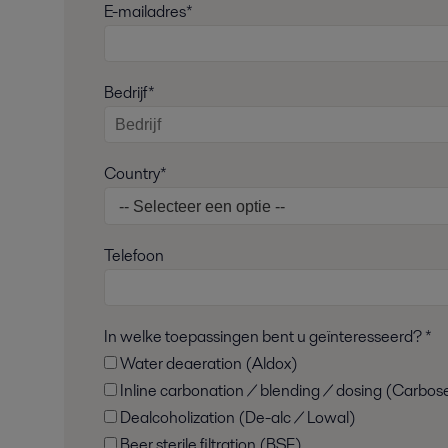
E-mailadres*
Bedrijf*
Country*
Telefoon
In welke toepassingen bent u geïnteresseerd? *
Water deaeration (Aldox)
Inline carbonation / blending / dosing (Carbos
Dealcoholization (De-alc / Lowal)
Beer sterile filtration (BSF)