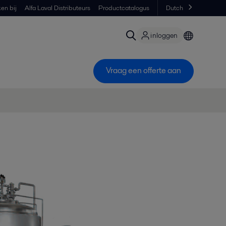
en bij
Alfa Laval Distributeurs
Productcatalogus
Dutch
inloggen
Vraag een offerte aan