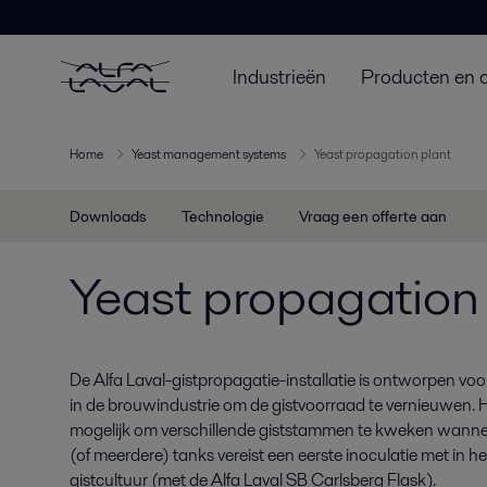
Industrieën
Producten en 
Home
Yeast management systems
Yeast propagation plant
Downloads
Technologie
Vraag een offerte aan
Yeast propagation
De Alfa Laval-gistpropagatie-installatie is ontworpen voo
in de brouwindustrie om de gistvoorraad te vernieuwen. 
mogelijk om verschillende giststammen te kweken wanneer
(of meerdere) tanks vereist een eerste inoculatie met in
gistcultuur (met de Alfa Laval SB Carlsberg Flask).