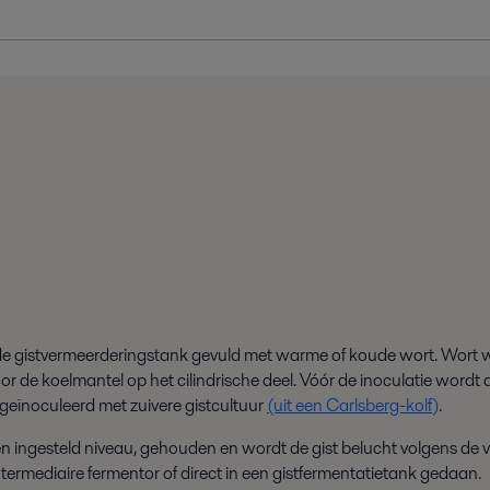
 de gistvermeerderingstank gevuld met warme of koude wort. Wort w
e koelmantel op het cilindrische deel. Vóór de inoculatie wordt de
geïnoculeerd met zuivere gistcultuur
(uit een Carlsberg-kolf)
.
n ingesteld niveau
,
gehouden en wordt de gist belucht volgens de v
ntermediaire fermentor of direct in een
gistfermentatietank gedaan.