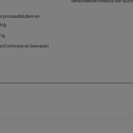
verschillende niveaus van auto
 procesafsluiters en
ing.
ng.
aard ontwerp en bewezen