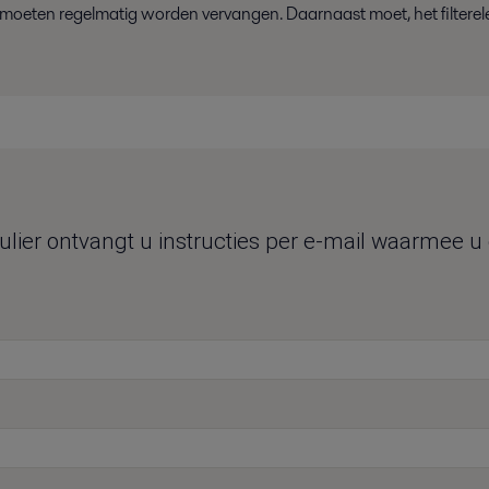
 moeten regelmatig worden vervangen.
Daarnaast
moet
,
h
et
filtere
ier ontvangt u instructies per e-mail waarmee u ee