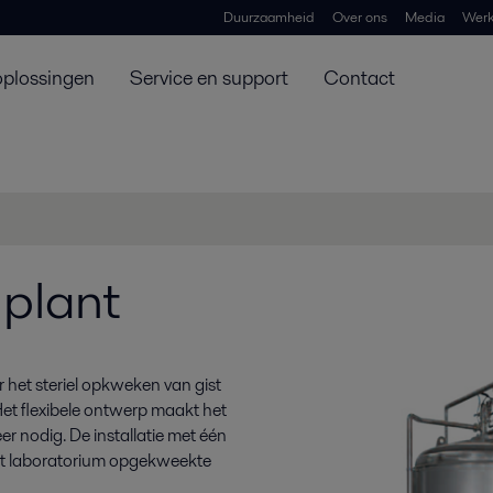
Duurzaamheid
Over ons
Media
Werk
oplossingen
Service en support
Contact
 plant
r het steriel opkweken van gist
Het flexibele ontwerp maakt het
 nodig. De installatie met één
 het laboratorium opgekweekte