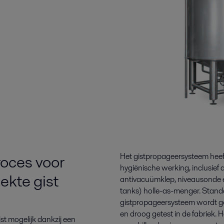
roces voor
Het gistpropageersysteem heeft 
hygiënische werking
,
inclusief
ekte gist
antivacuümklep, niveausonde e
tanks) holle-as-menger. Standa
gistpropageer
systeem
wordt g
en droog
getest
in de fabriek.
st mogelijk dankzij een