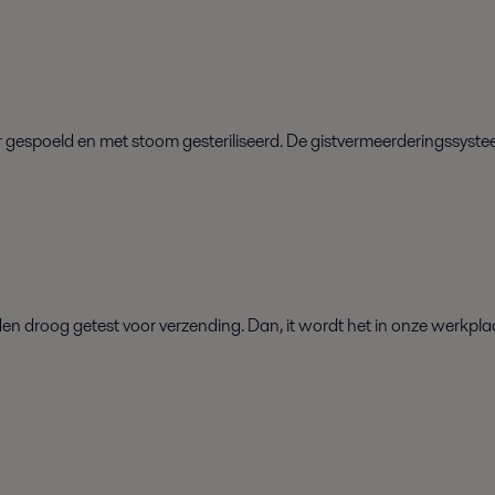
r gespoeld en met stoom gesteriliseerd. De gistvermeerderingssyste
d
en
droog
getest
voor verzending.
Dan
,
i
t
wordt het in onze werkpla