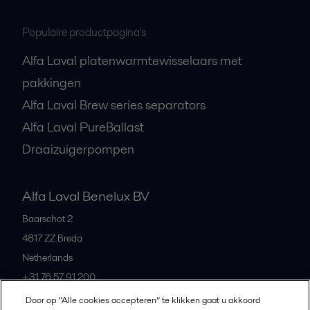
Populaire productpagina's
Alfa Laval platenwarmtewisselaars met
pakkingen
Alfa Laval Brew series separators
Alfa Laval PureBallast
Draaizuigerpompen
Alfa Laval Benelux BV
Baarschot 2
4817 ZZ
Breda
Netherlands
+31 76 57 91 200
Door op “Alle cookies accepteren” te klikken gaat u akkoord