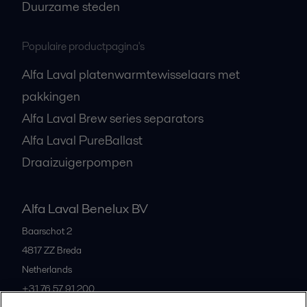
Duurzame steden
Populaire productpagina's
Alfa Laval platenwarmtewisselaars met
pakkingen
Alfa Laval Brew series separators
Alfa Laval PureBallast
Draaizuigerpompen
Alfa Laval Benelux BV
Baarschot 2
4817 ZZ
Breda
Netherlands
+31 76 57 91 200