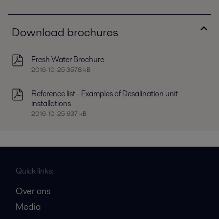
Download brochures
Fresh Water Brochure
2016-10-25 3578 kB
Reference list - Examples of Desalination unit
installations
2016-10-25 637 kB
Quick links:
Over ons
Media