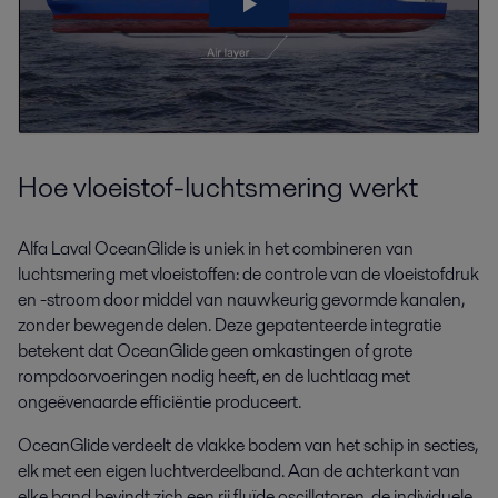
Hoe vloeistof-luchtsmering werkt
Alfa Laval OceanGlide is uniek in het combineren van
luchtsmering met vloeistoffen: de controle van de vloeistofdruk
en -stroom door middel van nauwkeurig gevormde kanalen,
zonder bewegende delen. Deze gepatenteerde integratie
betekent dat OceanGlide geen omkastingen of grote
rompdoorvoeringen nodig heeft, en de luchtlaag met
ongeëvenaarde efficiëntie produceert.
OceanGlide verdeelt de vlakke bodem van het schip in secties,
elk met een eigen luchtverdeelband. Aan de achterkant van
elke band bevindt zich een rij fluïde oscillatoren, de individuele