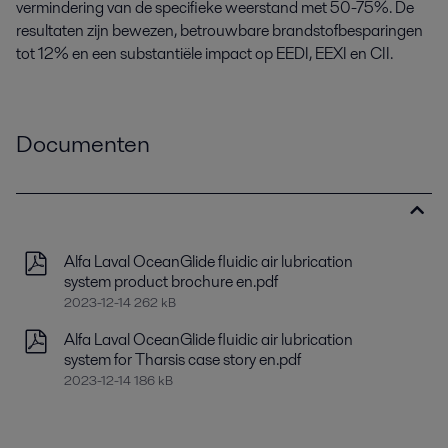
vermindering van de specifieke weerstand met 50-75%. De
resultaten zijn bewezen, betrouwbare brandstofbesparingen
tot 12% en een substantiële impact op EEDI, EEXI en CII.
Documenten
Alfa Laval OceanGlide fluidic air lubrication
system product brochure en.pdf
2023-12-14 262 kB
Alfa Laval OceanGlide fluidic air lubrication
system for Tharsis case story en.pdf
2023-12-14 186 kB