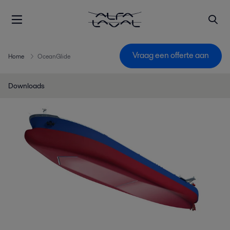
Vraag een offerte aan
Home
OceanGlide
Downloads