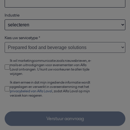
Industrie
Kies uw servicetype
*
Ik wil marketingcommunicatie zoals nieuwsbrieven, e-
mails en uitnodigingen voor evenementen van Alfa
Laval ontvangen. U kunt uw voorkeuren te allen tijde
wijzigen.
Ik stem ermee in dat mijn ingediende informatie wordt
opgeslagen en verwerkt in overeenstemming met het
privacybeleid van Alfa Laval
, zodat Alfa Laval op mijn
verzoek kan reageren.
Verstuur aanvraag