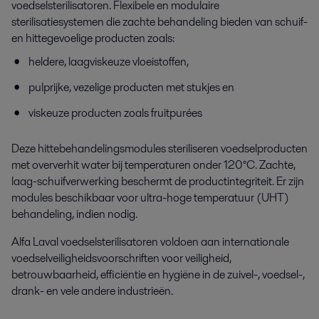
voedselsterilisatoren
. F
lexibele en modulaire
sterilisatiesystemen die zachte behandeling bieden van schuif-
en hittegevoelige producten zoals:
heldere, laagviskeuze vloeistoffen,
pulprijke, vezelige producten met stukjes en
viskeuze producten zoals fruit
pur
ées
Deze hittebehandelingsmodules steriliseren voedselproducten
met
oververhit
water bij temperaturen onder 120°C. Zachte,
laag-schuifverwerking beschermt de productintegriteit. Er zijn
modules beschikbaar voor ultra-hoge temperatuur (UHT)
behandeling, indien nodig.
Alfa Laval voedselsterilisatoren voldoen aan internationale
voedselveiligheidsvoorschriften
voor
veiligheid
,
betrouwbaarheid, efficiëntie en
hygiëne
in de zuivel-,
voedsel
-,
drank- en vele andere industrieën.