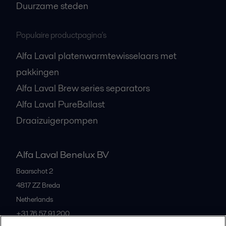
Duurzame steden
Populaire productpagina's
Alfa Laval platenwarmtewisselaars met
pakkingen
Alfa Laval Brew series separators
Alfa Laval PureBallast
Draaizuigerpompen
Alfa Laval Benelux BV
Baarschot 2
4817 ZZ
Breda
Netherlands
+31 76 57 91 200