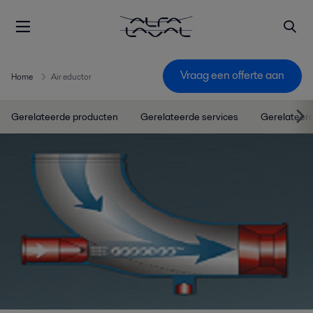
Vraag een offerte aan
Home
Air eductor
Gerelateerde producten
Gerelateerde services
Gerelateerd