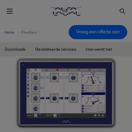
Vraag een offerte aan
Home
FlowSync
Downloads
Gerelateerde services
Hoe werkt het