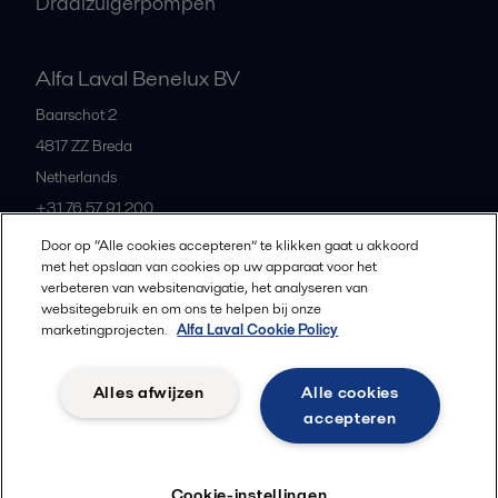
Draaizuigerpompen
Alfa Laval Benelux BV
Baarschot 2
4817 ZZ
Breda
Netherlands
+31 76 57 91 200
Door op “Alle cookies accepteren” te klikken gaat u akkoord
met het opslaan van cookies op uw apparaat voor het
All offices and partners
verbeteren van websitenavigatie, het analyseren van
websitegebruik en om ons te helpen bij onze
marketingprojecten.
Alfa Laval Cookie Policy
Privacybeleid
Cookiebeleid
Richtlijnen voor de community
Alles afwijzen
Alle cookies
Gebruiksvoorwaarden
accepteren
Volg
Cookie-instellingen
© 2015-2026, ALFA LAVAL