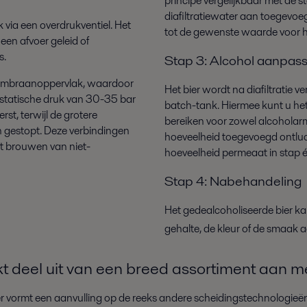
principe vergelijkbaar met de 
diafiltratiewater aan toegevoeg
k via een overdrukventiel. Het
tot de gewenste waarde voor het
een afvoer geleid of
s.
Stap 3: Alcohol aanpas
membraanoppervlak, waardoor
Het bier wordt na diafiltratie
statische druk van 30-35 bar
batch-tank. Hiermee kunt u het
st, terwijl de grotere
bereiken voor zowel alcoholarm 
n gestopt. Deze verbindingen
hoeveelheid toegevoegd ontluc
het brouwen van niet-
hoeveelheid permeaat in stap 
Stap 4: Nabehandeling
Het gedealcoholiseerde bier ka
gehalte, de kleur of de smaak 
kt deel uit van een breed assortiment aan
ier vormt een aanvulling op de reeks andere scheidingstechnologie