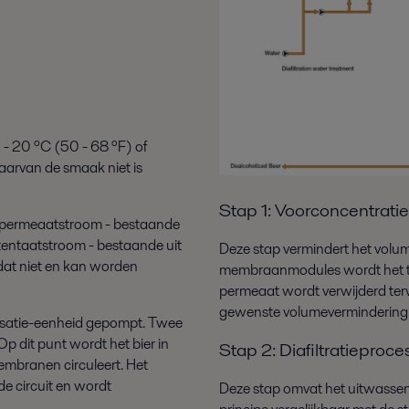
 - 20 ºC (50 - 68 ºF) of
waarvan de smaak niet is
Stap 1: Voorconcentratie
 permeaatstroom - bestaande
tentaatstroom - bestaande uit
Deze stap vermindert het volum
 dat niet en kan worden
membraanmodules wordt het toe
permeaat wordt verwijderd terwi
gewenste volumevermindering i
olisatie-eenheid gepompt. Twee
 dit punt wordt het bier in
Stap 2: Diafiltratieproce
embranen circuleert. Het
de circuit en wordt
Deze stap omvat het uitwassen v