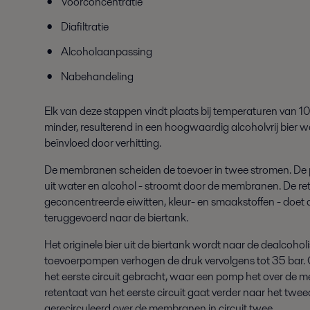
Voorconcentratie
Diafiltratie
Alcoholaanpassing
Nabehandeling
Elk van deze stappen vindt plaats bij temperaturen van 10
minder, resulterend in een hoogwaardig alcoholvrij bier 
beïnvloed door verhitting.
De membranen scheiden de toevoer in twee stromen. De
uit water en alcohol - stroomt door de membranen. De re
geconcentreerde eiwitten, kleur- en smaakstoffen - doet
teruggevoerd naar de biertank.
Het originele bier uit de biertank wordt naar de dealcoh
toevoerpompen verhogen de druk vervolgens tot 35 bar. Op
het eerste circuit gebracht, waar een pomp het over de m
retentaat van het eerste circuit gaat verder naar het twee
gerecirculeerd over de membranen in circuit twee.