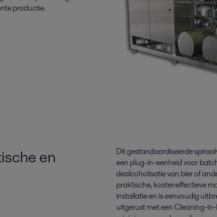
ënte productie.
tische en
Dit gestandaardiseerde spiraal
een plug-in-eenheid voor batc
dealcoholisatie van bier of a
praktische, kosteneffectieve ma
installatie en is eenvoudig uit
uitgerust met een Cleaning-i