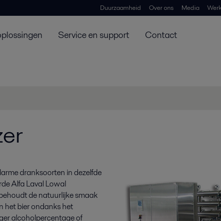
Duurzaamheid
Over ons
Media
Werk
oplossingen
Service en support
Contact
zer
olarme dranksoorten in dezelfde
erde Alfa Laval Lowal
 behoudt de natuurlijke smaak
n het bier ondanks het
lager alcoholpercentage of