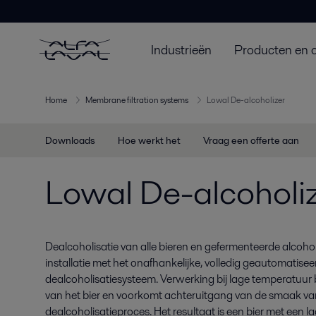
Industrieën
Producten en 
Home
Membrane filtration systems
Lowal De-alcoholizer
Downloads
Hoe werkt het
Vraag een offerte aan
Lowal De-alcoholi
Dealcoholisatie van alle bieren en gefermenteerde alcoh
installatie met het onafhankelijke, volledig geautomatise
dealcoholisatiesysteem. Verwerking bij lage temperatuur
van het bier en voorkomt achteruitgang van de smaak va
dealcoholisatieproces. Het resultaat is een bier met een 