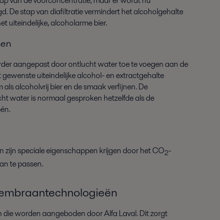
stap van de voorconcentratie, maar er wordt nu
d. De stap van diafiltratie vermindert het alcoholgehalte
 uiteindelijke, alcoholarme bier.
sen
 verder aangepast door ontlucht water toe te voegen aan de
 gewenste uiteindelijke alcohol- en extractgehalte
als alcoholvrij bier en de smaak verfijnen. De
ht water is normaal gesproken hetzelfde als de
één.
n zijn speciale eigenschappen krijgen door het CO
-
2
aan te passen.
 membraantechnologieën
ën die worden aangeboden door Alfa Laval. Dit zorgt