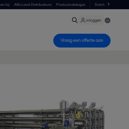
en bij
Alfa Laval Distributeurs
Productcatalogus
Dutch
inloggen
Vraag een offerte aan