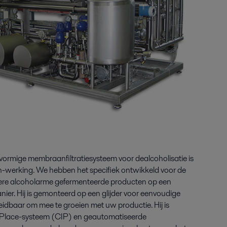
vormige membraanfiltratiesysteem voor dealcoholisatie is
h-werking. We hebben het specifiek ontwikkeld voor de
ndere alcoholarme gefermenteerde producten op een
nier. Hij is gemonteerd op een glijder voor eenvoudige
breidbaar om mee te groeien met uw productie. Hij is
n-Place-systeem (CIP) en geautomatiseerde