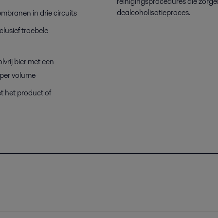
reinigingsprocedures die zorg
dealcoholisatieproces.
branen in drie circuits
clusief troebele
rij bier met een
 per volume
t het product of