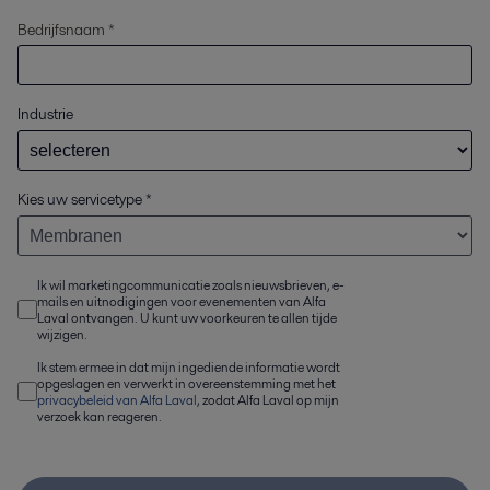
Bedrijfsnaam *
Industrie
Kies uw servicetype
*
Ik wil marketingcommunicatie zoals nieuwsbrieven, e-
mails en uitnodigingen voor evenementen van Alfa
Laval ontvangen. U kunt uw voorkeuren te allen tijde
wijzigen.
Ik stem ermee in dat mijn ingediende informatie wordt
opgeslagen en verwerkt in overeenstemming met het
privacybeleid van Alfa Laval
, zodat Alfa Laval op mijn
verzoek kan reageren.