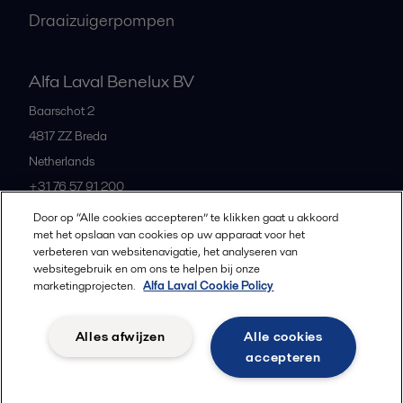
Draaizuigerpompen
Alfa Laval Benelux BV
Baarschot 2
4817 ZZ
Breda
Netherlands
+31 76 57 91 200
Door op “Alle cookies accepteren” te klikken gaat u akkoord
met het opslaan van cookies op uw apparaat voor het
All offices and partners
verbeteren van websitenavigatie, het analyseren van
websitegebruik en om ons te helpen bij onze
marketingprojecten.
Alfa Laval Cookie Policy
Privacybeleid
Cookiebeleid
Richtlijnen voor de community
Alles afwijzen
Alle cookies
Gebruiksvoorwaarden
accepteren
Volg