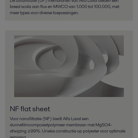
De ultrafiltratie (UF) membranen van Alfa Laval bieden een
breed scala aan flux en MWCO van 1.000 tot 100.000, met
meer types voor diverse toepassingen.
NF flat sheet
Voor nanofiltratie (NF) biedt Alfa Laval een
dunnefilmcomposietpolymeer membraan met MgSO4-
afwijzing ≥99%. Unieke constructie op polyester voor optimale
reiniging.