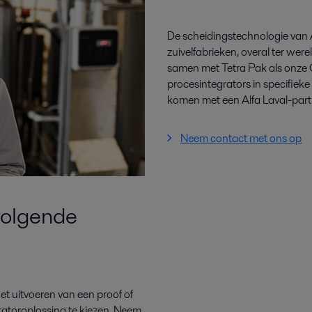
De scheidingstechnologie van Al
zuivelfabrieken, overal ter we
samen met Tetra Pak als onze 
procesintegrators in specifiek
komen met een Alfa Laval-partn
Neem contact met ons op
 volgende
et uitvoeren van een proof of
aratoroplossing te kiezen. Neem