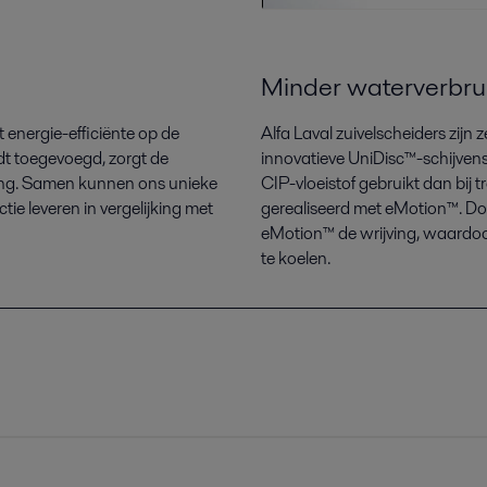
Minder waterverbru
t energie-efficiënte op de
Alfa Laval zuivelscheiders zijn
t toegevoegd, zorgt de
innovatieve UniDisc™-schijvens
ring. Samen kunnen ons unieke
CIP-vloeistof gebruikt dan bij 
e leveren in vergelijking met
gerealiseerd met eMotion™. Do
eMotion™ de wrijving, waardoor 
te koelen.