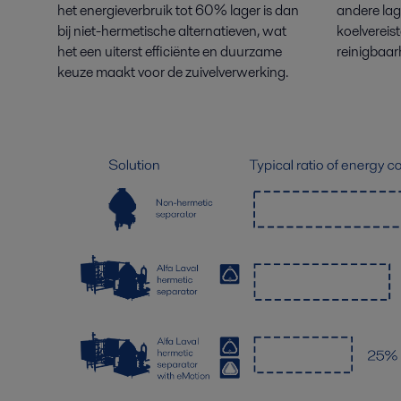
het energieverbruik tot 60% lager is dan
andere lag
bij niet-hermetische alternatieven, wat
koelvereis
het een uiterst efficiënte en duurzame
reinigbaar
keuze maakt voor de zuivelverwerking.