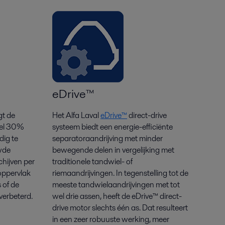
eDrive™
t de
Het Alfa Laval
eDrive
™
direct-drive
wel 30%
systeem biedt een energie-efficiënte
dig te
separatoraandrijving met minder
wde
bewegende delen in vergelijking met
hijven per
traditionele tandwiel- of
oppervlak
riemaandrijvingen
. In tegenstelling tot de
 of de
meeste tandwielaandrijvingen met tot
verbeterd.
wel drie assen, heeft de
eDrive
™ direct-
drive motor slechts één as. Dat resulteert
in een zeer robuuste werking, meer