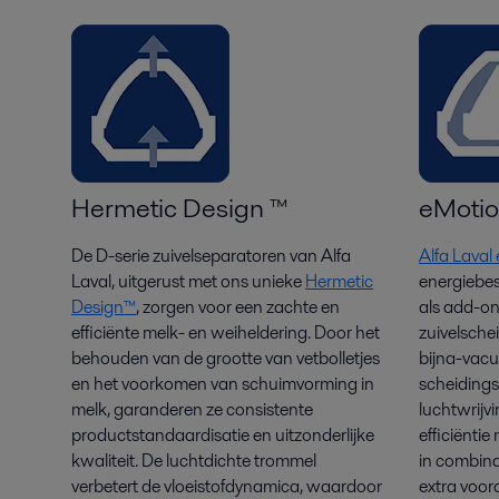
Hermetic Design ™
eMoti
De D-serie zuivelseparatoren van Alfa
Alfa Lava
Laval, uitgerust met ons unieke
Hermetic
energiebe
Design™
, zorgen voor een zachte en
als add-on
efficiënte
melk-
en weiheldering
. Door
het
zuivelsche
behouden van de grootte van vetbolletjes
bijna-vac
en het voorkomen van schuimvorming in
scheiding
melk, garanderen ze consistente
luchtwrijv
productstandaardisatie en uitzonderlijke
efficiënti
kwaliteit. De luchtdichte trommel
in combina
verbetert de vloeistofdynamica, waardoor
extra voor