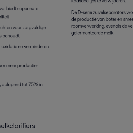
kaasdeeltjes te verwijderen.
al biedt superieure
De D-serie zuivelseparators wo
iteit
de productie van boter en smee
roomverwerking, evenals de ver
chten voor zorgvuldige
gefermenteerde melk.
es behoudt
n oxidatie en verminderen
oor meer productie­
, oplopend tot 75% in
lkclarifiers