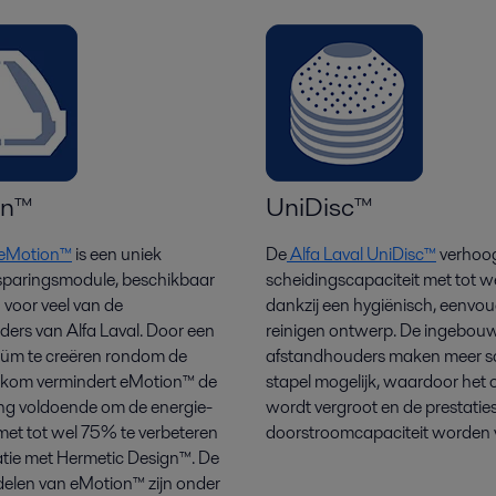
on™
UniDisc™
l eMotion™
is een uniek
De
Alfa Laval UniDisc™
verhoog
sparingsmodule, beschikbaar
scheidingscapaciteit met tot 
 voor veel van de
dankzij een hygiënisch, eenvou
iders van Alfa Laval. Door een
reinigen ontwerp
. De ingebou
uüm te creëren rondom de
afstandhouders maken meer sc
skom vermindert
eMotion
™ de
stapel mogelijk, waardoor het 
ing voldoende om de energie-
wordt vergroot en de prestaties
e met tot wel 75% te verbeteren
doorstroomcapaciteit worden 
tie met Hermetic Design™. De
delen van eMotion™ zijn onder