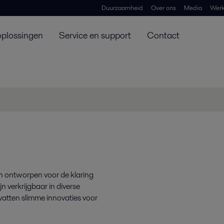
Duurzaamheid
Over ons
Media
Werk
oplossingen
Service en support
Contact
ijn ontworpen voor de klaring
jn verkrijgbaar in diverse
atten slimme innovaties voor