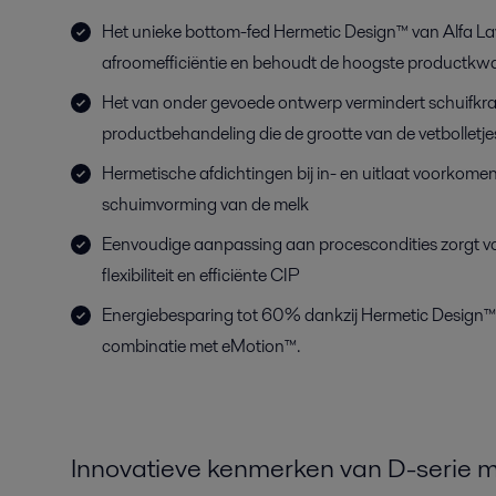
Het unieke bottom-fed Hermetic Design™ van Alfa Lav
afroomefficiëntie en behoudt de hoogste productkwal
Het van onder gevoede ontwerp vermindert schuifkra
productbehandeling die de grootte van de vetbolletj
Hermetische afdichtingen bij in- en uitlaat voorkome
schuimvorming van de melk
Eenvoudige aanpassing aan procescondities zorgt v
flexibiliteit en efficiënte CIP
Energiebesparing tot 60% dankzij Hermetic Design™
combinatie met eMotion™.
Innovatieve kenmerken van D-serie me