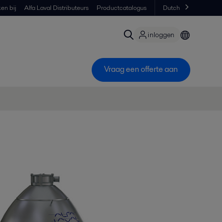
en bij
Alfa Laval Distributeurs
Productcatalogus
Dutch
inloggen
Vraag een offerte aan