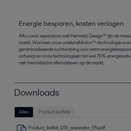
Energie besparen, kosten verlagen
Alfa Laval-separators met Hermetic Design
™
zijn de mees
markt. Wanneer onze unieke eMotion
™
-technologie word
geminimaliseerde luchtwrijving voor extra energiebespa
ontwerp en onze technologieën tot wel 75% energiereducti
niet-hermetische alternatieven op de markt.
Downloads
Alles
Product leaflets
Product_leaflet_D15_separator_EN.pdf