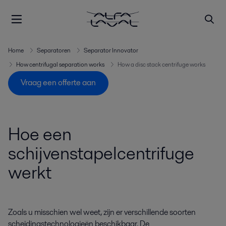
Home
Separatoren
Separator Innovator
How centrifugal separation works
How a disc stack centrifuge works
Vraag een offerte aan
Hoe een
schijvenstapelcentrifuge
werkt
Zoals u misschien wel weet, zijn er verschillende soorten
scheidingstechnologieën beschikbaar. De