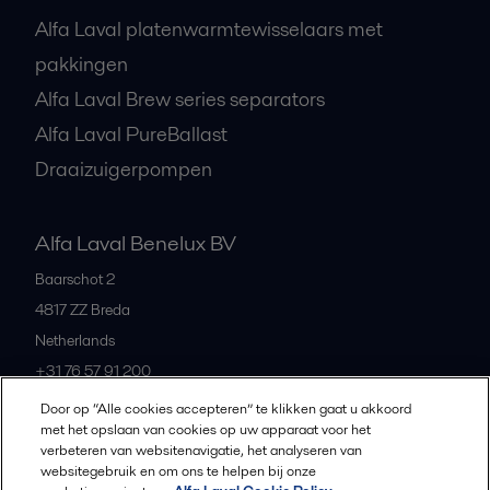
Alfa Laval platenwarmtewisselaars met
pakkingen
Alfa Laval Brew series separators
Alfa Laval PureBallast
Draaizuigerpompen
Alfa Laval Benelux BV
Baarschot 2
4817 ZZ
Breda
Netherlands
+31 76 57 91 200
Door op “Alle cookies accepteren” te klikken gaat u akkoord
met het opslaan van cookies op uw apparaat voor het
All offices and partners
verbeteren van websitenavigatie, het analyseren van
websitegebruik en om ons te helpen bij onze