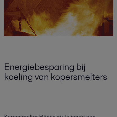
Energiebesparing bij
koeling van kopersmelters
Kopersmelter Rönnskär tekende een