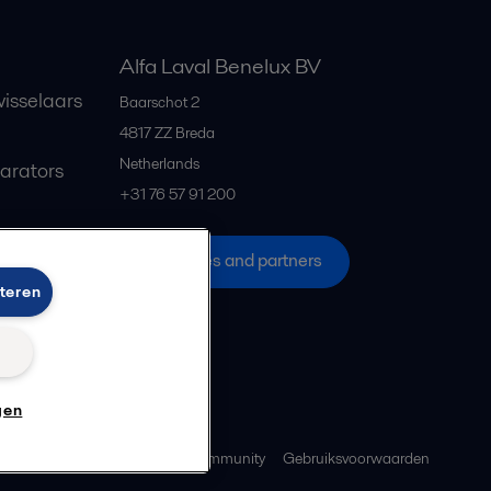
Alfa Laval Benelux BV
isselaars
Baarschot 2
4817 ZZ
Breda
Netherlands
parators
+31 76 57 91 200
All offices and partners
teren
n
gen
ebeleid
Richtlijnen voor de community
Gebruiksvoorwaarden