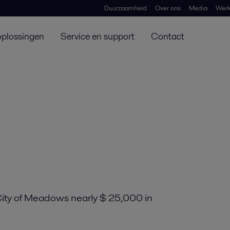
Duurzaamheid
Over ons
Media
Werk
oplossingen
Service en support
Contact
ity of Meadows nearly $ 25,000 in