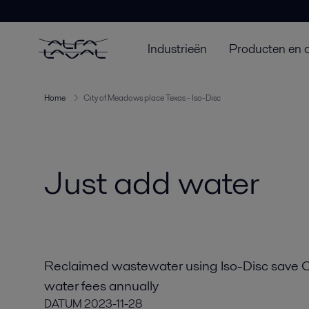
Industrieën
Producten en 
Home
City of Meadows place Texas - Iso-Disc
Just add water
Reclaimed wastewater using Iso-Disc save C
water fees annually
DATUM
2023-11-28