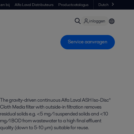
en bij
Alfa Laval Distributeurs
Productcatalogus
Dutch
inloggen
Service aanvragen
The gravity-driven continuous Alfa Laval ASH Iso-Disc®
Cloth Media filter with outside-in filtration removes
residual solids e.g. <5 mg/l suspended solids and <10
mg/l BOD from wastewater to a high final effluent
quality (down to 5-10 µm) suitable for reuse.