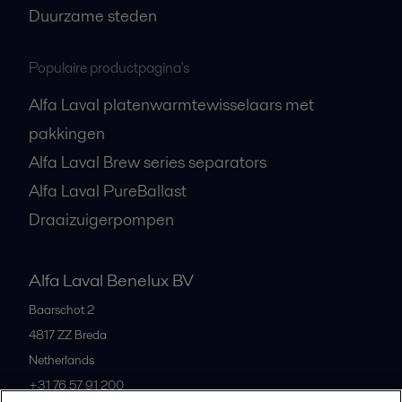
Duurzame steden
Populaire productpagina's
Alfa Laval platenwarmtewisselaars met
pakkingen
Alfa Laval Brew series separators
Alfa Laval PureBallast
Draaizuigerpompen
Alfa Laval Benelux BV
Baarschot 2
4817 ZZ
Breda
Netherlands
+31 76 57 91 200