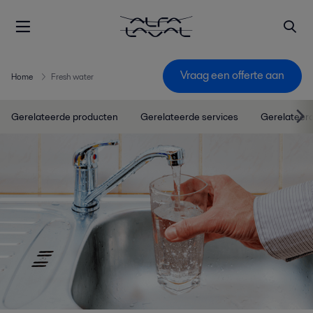
Vraag een offerte aan
Home
Fresh water
Gerelateerde producten
Gerelateerde services
Gerelateer