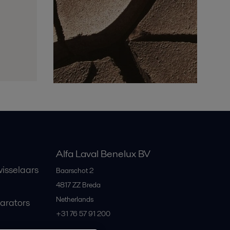
Alfa Laval Benelux BV
isselaars
Baarschot 2
4817 ZZ
Breda
Netherlands
parators
+31 76 57 91 200