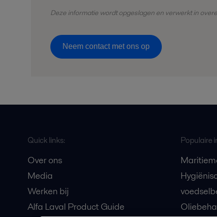
Deze informatie wordt opgeslagen en
verwerkt
in over
Neem contact met ons op
Quick links:
Populaire i
Over ons
Maritiem
Media
Hygiënis
Werken bij
voedselb
Alfa Laval Product Guide
Oliebeha