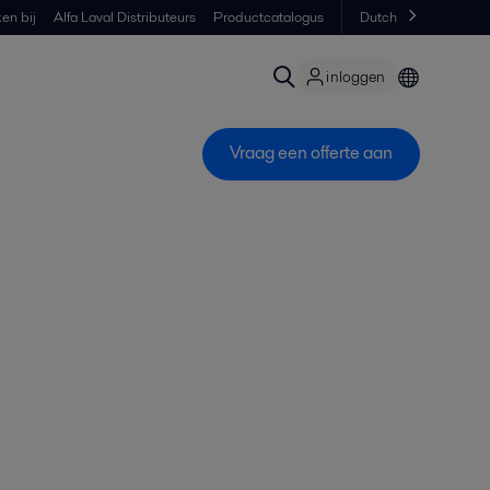
en bij
Alfa Laval Distributeurs
Productcatalogus
Dutch
inloggen
Vraag een offerte aan