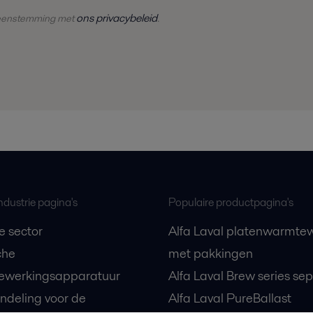
ons privacybeleid
eenstemming met
.
ndustrie pagina's
Populaire productpagina's
e sector
Alfa Laval platenwarmtew
che
met pakkingen
ewerkingsapparatuur
Alfa Laval Brew series se
ndeling voor de
Alfa Laval PureBallast