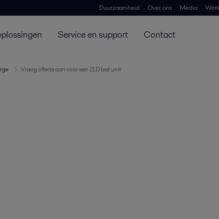
Duurzaamheid
Over ons
Media
Werk
oplossingen
Service en support
Contact
arge
Vraag offerte aan voor een ZLD test unit