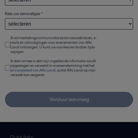
Kies uw servicetype
*
Ik wil marketingcommunicatie zoals nieuwsbrieven, e-
mails en uitnodigingen voor evenementen van Alfa
Laval ontvangen. U kunt uw voorkeuren te allen tijde
wijzigen.
Ik stem ermee in dat mijn ingediende informatie wordt
opgeslagen en verwerkt in overeenstemming met het
privacybeleid van Alfa Laval
, zodat Alfa Laval op mijn
verzoek kan reageren.
Verstuur aanvraag
Quick links: