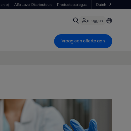
en bij
Alfa Laval Distributeurs
Productcatalogus
Dutch
inloggen
Vraag een offerte aan