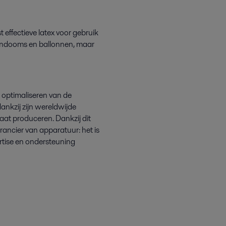
 effectieve latex voor gebruik
ondooms en ballonnen, maar
 optimaliseren van de
dankzij zijn wereldwijde
raat
produceren. Dankzij dit
rancier van apparatuur: het is
ertise en ondersteuning