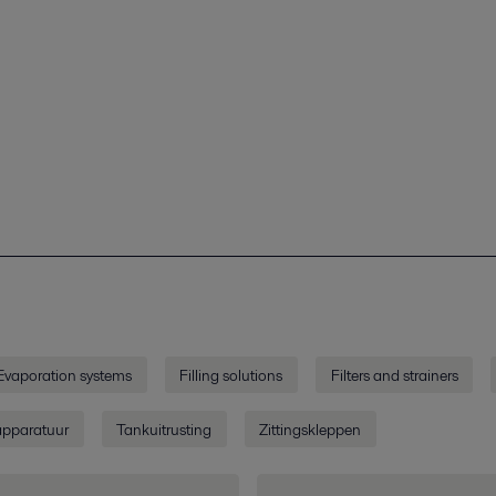
Evaporation systems
Filling solutions
Filters and strainers
apparatuur
Tankuitrusting
Zittingskleppen