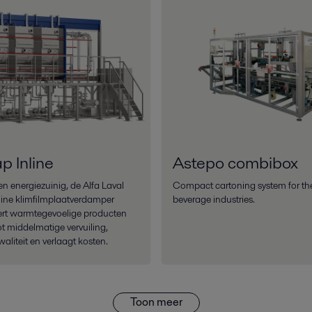
p Inline
Astepo combibox
 energiezuinig, de Alfa Laval
Compact cartoning system for th
line klimfilmplaatverdamper
beverage industries.
ert warmtegevoelige producten
ot middelmatige vervuiling,
waliteit en verlaagt kosten.
Toon meer