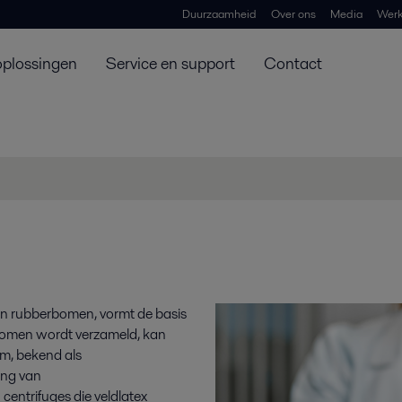
Duurzaamheid
Over ons
Media
Werk
oplossingen
Service en support
Contact
n rubberbomen, vormt de basis
e bomen wordt verzameld, kan
rm, bekend als
ing van
centrifuges die veldlatex