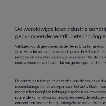
De wereldwijde latexindustrie aandri
geavanceerde centrifugetechnologie
Veldlatex wordt gewonnen uit de Hevea brasiliensis-boom,
Zuid-Amerika en nu commercieel geteeld in Azië en Afrika
rendabel om veldlatex wereldwijd naar verschillende mark
eerst worden verwerkt voordat het getransporteerd kan 
De centrifuge is het sleutelonderdeel van dit proces en dan
decennialange kennis en expertise in het ontwikkelen van
markt, is het bedrijf een belangrijke speler in de latexverw
roterende kom met conische schijven breekt de veldlatex 
concentraat met een hoog rubbergehalte en een ‘skim’ m