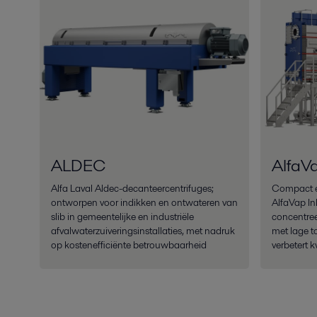
ALDEC
AlfaVa
Alfa Laval Aldec-decanteercentrifuges;
Compact en
ontworpen voor indikken en ontwateren van
AlfaVap In
slib in gemeentelijke en industriële
concentre
afvalwaterzuiveringsinstallaties, met nadruk
met lage t
op kostenefficiënte betrouwbaarheid
verbetert k