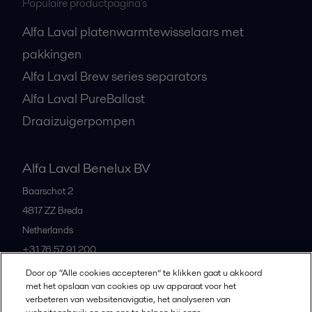
Populaire productpagina's
Alfa Laval platenwarmtewisselaars met
pakkingen
Alfa Laval Brew series separators
Alfa Laval PureBallast
Draaizuigerpompen
Alfa Laval Benelux BV
Baarschot 2
4817 ZZ
Breda
Netherlands
+31 76 57 91 200
Door op “Alle cookies accepteren” te klikken gaat u akkoord
met het opslaan van cookies op uw apparaat voor het
All offices and partners
verbeteren van websitenavigatie, het analyseren van