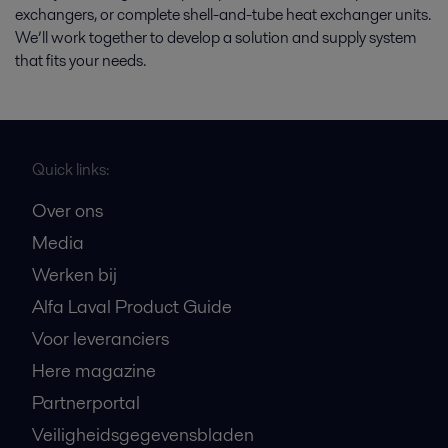
exchangers, or complete shell-and-tube heat exchanger units.
We’ll work together to develop a solution and supply system
that fits your needs.
Quick links:
Over ons
Media
Werken bij
Alfa Laval Product Guide
Voor leveranciers
Here magazine
Partnerportal
Veiligheidsgegevensbladen