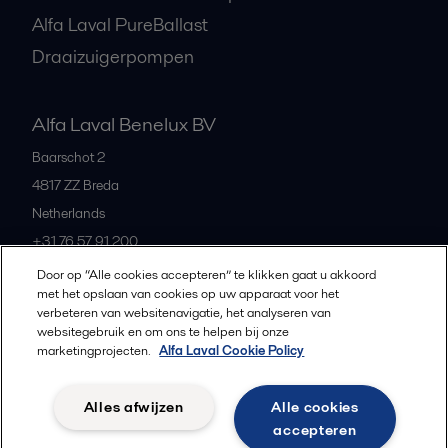
Alfa Laval PureBallast
Draaizuigerpompen
Alfa Laval Benelux BV
Baarschot 2
4817 ZZ
Breda
Netherlands
+31 76 57 91 200
Door op “Alle cookies accepteren” te klikken gaat u akkoord
met het opslaan van cookies op uw apparaat voor het
All offices and partners
verbeteren van websitenavigatie, het analyseren van
websitegebruik en om ons te helpen bij onze
marketingprojecten.
Alfa Laval Cookie Policy
Privacybeleid
Cookiebeleid
Richtlijnen voor de community
Alles afwijzen
Alle cookies
Gebruiksvoorwaarden
accepteren