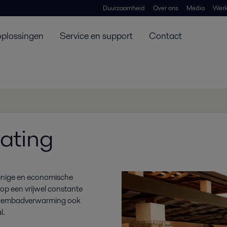
Duurzaamheid
Over ons
Media
Werk
oplossingen
Service en support
Contact
ating
uinige en economische
op een vrijwel constante
 zwembadverwarming ook
l.