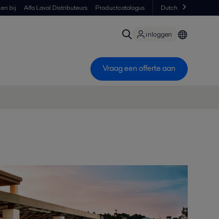
en bij
Alfa Laval Distributeurs
Productcatalogus
Dutch
inloggen
Vraag een offerte aan