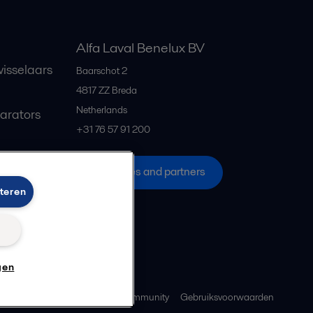
Alfa Laval Benelux BV
isselaars
Baarschot 2
4817 ZZ
Breda
Netherlands
parators
+31 76 57 91 200
All offices and partners
teren
n
gen
ebeleid
Richtlijnen voor de community
Gebruiksvoorwaarden