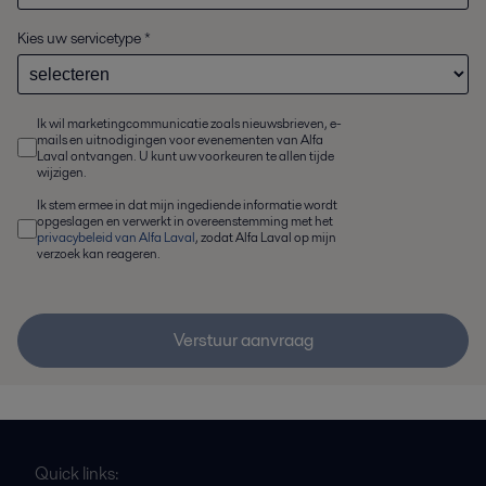
Kies uw servicetype
*
Ik wil marketingcommunicatie zoals nieuwsbrieven, e-
mails en uitnodigingen voor evenementen van Alfa
Laval ontvangen. U kunt uw voorkeuren te allen tijde
wijzigen.
Ik stem ermee in dat mijn ingediende informatie wordt
opgeslagen en verwerkt in overeenstemming met het
privacybeleid van Alfa Laval
, zodat Alfa Laval op mijn
verzoek kan reageren.
Verstuur aanvraag
Quick links: