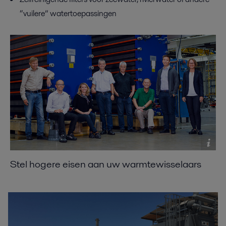
“vuilere” watertoepassingen
Stel hogere eisen aan uw warmtewisselaars