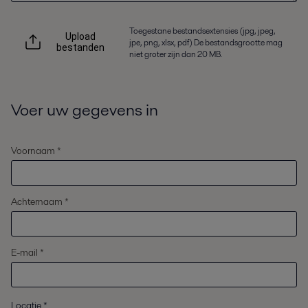
Toegestane bestandsextensies (jpg, jpeg,
Upload
jpe, png, xlsx, pdf) De bestandsgrootte mag
bestanden
niet groter zijn dan 20 MB.
Voer uw gegevens in
Voornaam *
Achternaam *
E-mail *
Locatie
*