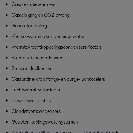
Gasprestatiewarmers
Gasreiniging en CO2-afvang
Generatorkoeling
Voorverwarming van voedingswater
Warmtekrachtkoppelingscondensors/ketels
Stoomturbinecondensors
Smeermiddelkoelers
Gas­turbine‑afdichtings- en purge-luchtkoelers
Luchtwarmtewisselaars
Blow down-koelers
Glandstoomcondensors
Gesloten koelingswatersystemen
Zelfreinigende filters voor zeewater, rivierwater of andere